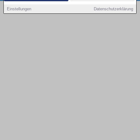
Copyright © 2000 - 2026 | 1A Infosysteme GmbH | Content by: 1a-sites-autos
Einstellungen
Datenschutzerklärung
08.08.2026