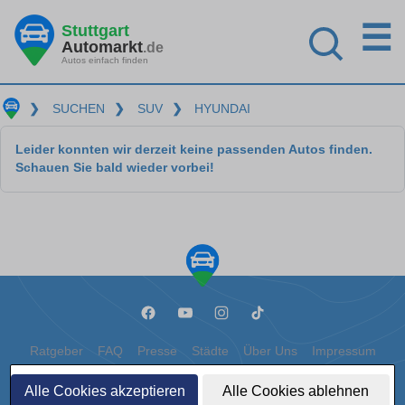
☰
Stuttgart
Automarkt
.de
Autos einfach finden
❯
SUCHEN
❯
SUV
❯
HYUNDAI
Leider konnten wir derzeit keine passenden Autos finden.
Schauen Sie bald wieder vorbei!
Ratgeber
FAQ
Presse
Städte
Über Uns
Impressum
Datenschutz
Cookies
Alle Cookies akzeptieren
Alle Cookies ablehnen