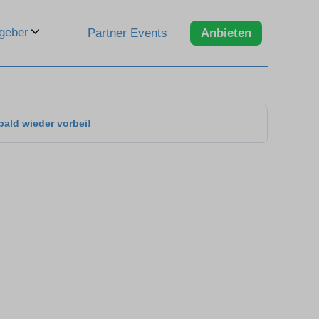
geber
Partner Events
Anbieten
bald wieder vorbei!