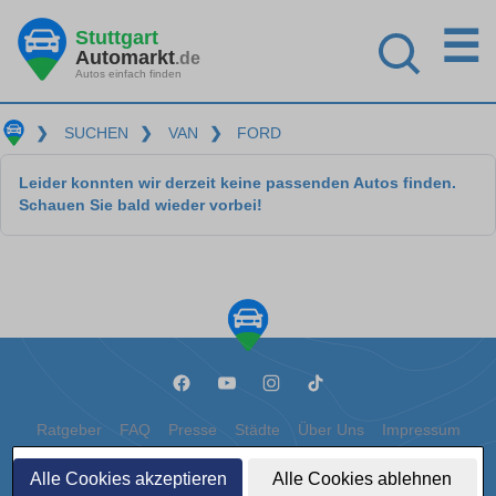
☰
Stuttgart
Automarkt
.de
Autos einfach finden
❯
SUCHEN
❯
VAN
❯
FORD
Leider konnten wir derzeit keine passenden Autos finden.
Schauen Sie bald wieder vorbei!
Ratgeber
FAQ
Presse
Städte
Über Uns
Impressum
Datenschutz
Cookies
Alle Cookies akzeptieren
Alle Cookies ablehnen