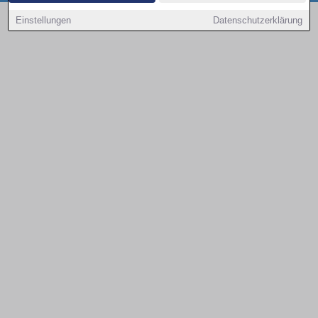
Copyright © 2000 - 2026 | 1A Infosysteme GmbH | Content by: 1a-sites-autos
Einstellungen
Datenschutzerklärung
08.08.2026