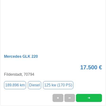
Mercedes GLK 220
17.500 €
Filderstadt, 70794
189.896 km
Diesel
125 kw (170 PS)
➜
★
➦