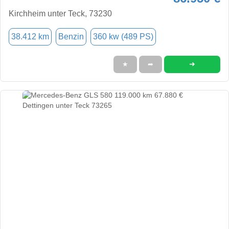
Kirchheim unter Teck, 73230
38.412 km
Benzin
360 kw (489 PS)
➜
★
➦