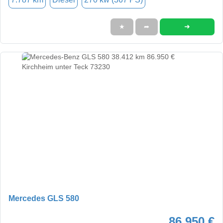
➜
★
➦
Mercedes GLS 580
86.950 €