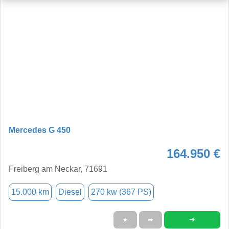
Mercedes G 450
164.950 €
Freiberg am Neckar, 71691
15.000 km
Diesel
270 kw (367 PS)
➜
★
➦