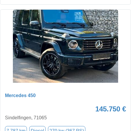
Mercedes 450
145.750 €
Sindelfingen, 71065
7.787 km
Diesel
270 kw (367 PS)