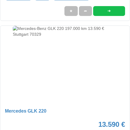
➜
★
➦
Mercedes GLK 220
13.590 €