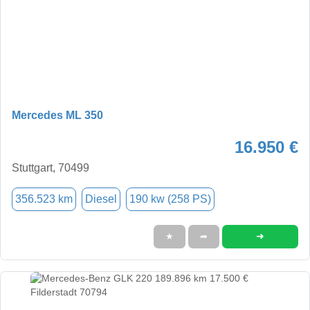
Mercedes ML 350
16.950 €
Stuttgart, 70499
356.523 km
Diesel
190 kw (258 PS)
➜
★
➦