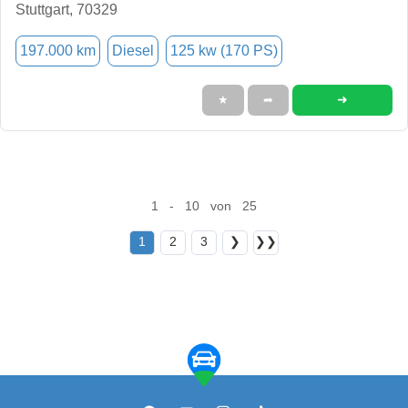
Stuttgart, 70329
197.000 km
Diesel
125 kw (170 PS)
➜
★
➦
1 - 10 von 25
1
2
3
❯
❯❯