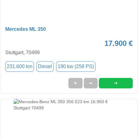
Mercedes ML 350
17.900 €
Stuttgart, 70499
231.600 km
Diesel
190 kw (258 PS)
➜
★
➦