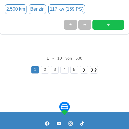
2.500 km
Benzin
117 kw (159 PS)
➜
★
➦
1 - 10 von 500
1
2
3
4
5
❯
❯❯