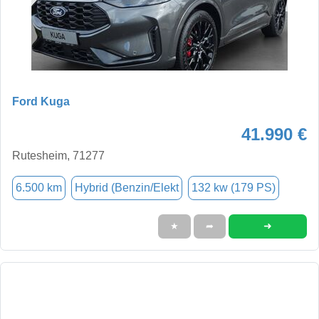
Ford Kuga
41.990 €
Rutesheim, 71277
6.500 km
Hybrid (Benzin/Elekt
132 kw (179 PS)
➜
★
➦