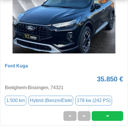
Ford Kuga
35.850 €
Bietigheim-Bissingen, 74321
1.500 km
Hybrid (Benzin/Elekt
178 kw (242 PS)
➜
★
➦