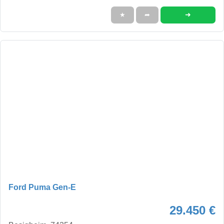
➜
★
➦
Ford Puma Gen-E
29.450 €