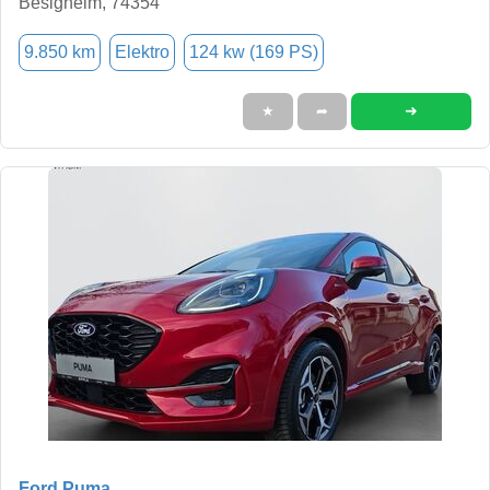
Besigheim, 74354
9.850 km
Elektro
124 kw (169 PS)
➜
★
➦
Ford Puma