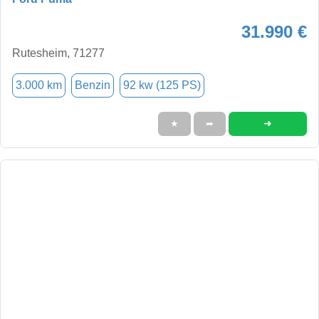
31.990 €
Rutesheim, 71277
3.000 km
Benzin
92 kw (125 PS)
➜
★
➦