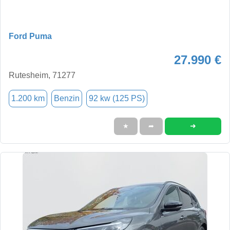
Ford Puma
27.990 €
Rutesheim, 71277
1.200 km
Benzin
92 kw (125 PS)
➜
★
➦