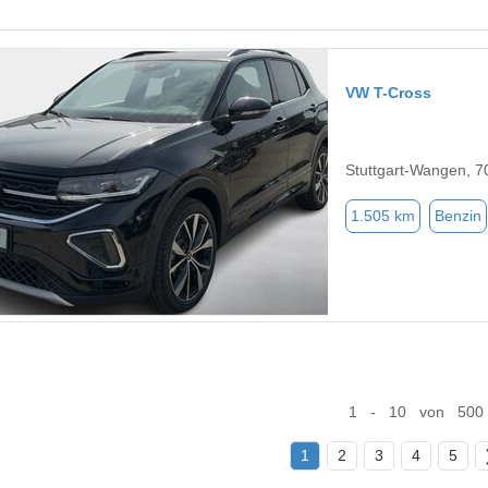
VW T-Cross
Stuttgart-Wangen, 
1.505 km
Benzin
1 - 10 von 500
1
2
3
4
5