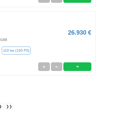
26.930 €
70188
110 kw (150 PS)
➜
★
➦
❯
❯❯