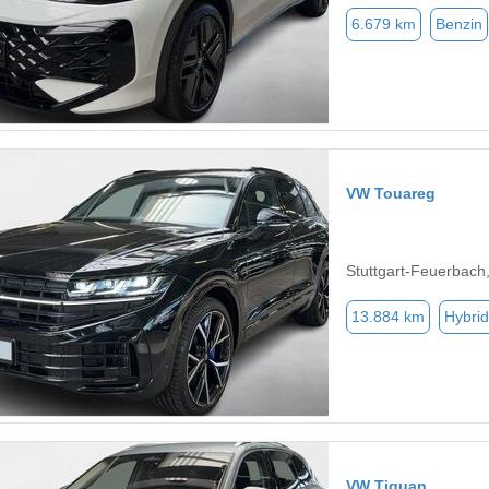
6.679 km
Benzin
VW Touareg
Stuttgart-Feuerbach
13.884 km
Hybrid
VW Tiguan