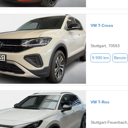
VW T-Cross
Stuttgart, 70563
9.990 km
Benzin
VW T-Roc
Stuttgart-Feuerbach