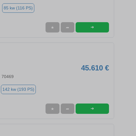
85 kw (116 PS)
➜
★
➦
45.610 €
, 70469
142 kw (193 PS)
➜
★
➦