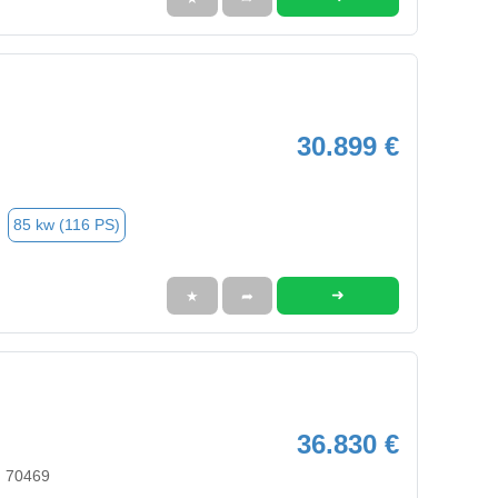
30.899 €
85 kw (116 PS)
➜
★
➦
36.830 €
, 70469