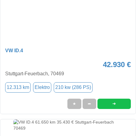
VW ID.4
42.930 €
Stuttgart-Feuerbach, 70469
12.313 km
Elektro
210 kw (286 PS)
➜
★
➦