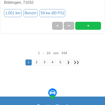
Böblingen, 71032
1.001 km
Benzin
59 kw (80 PS)
➜
★
➦
1 - 10 von 334
1
2
3
4
5
❯
❯❯