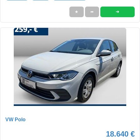
➜
★
➦
VW Polo
18.640 €