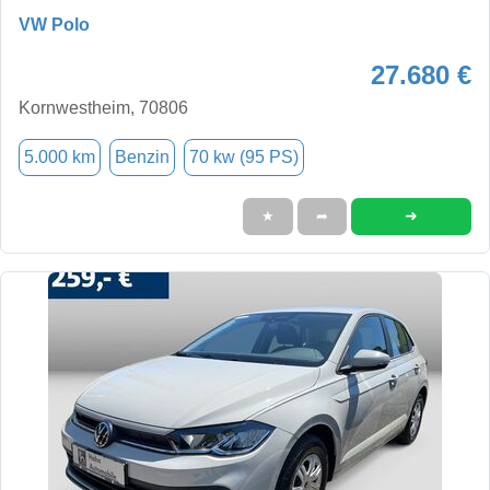
VW Polo
27.680 €
Kornwestheim, 70806
5.000 km
Benzin
70 kw (95 PS)
➜
★
➦