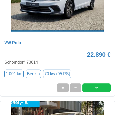
VW Polo
22.890 €
Schorndorf, 73614
1.001 km
Benzin
70 kw (95 PS)
➜
★
➦