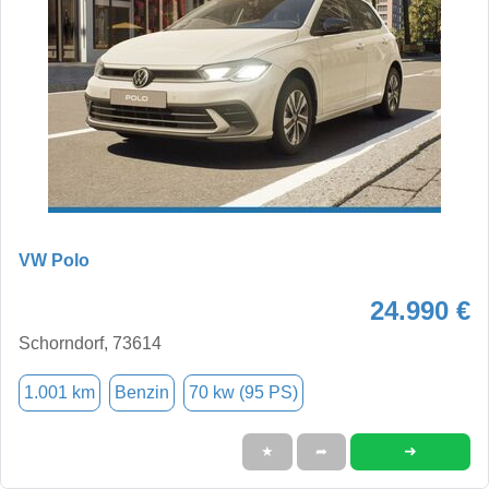
VW Polo
24.990 €
Schorndorf, 73614
1.001 km
Benzin
70 kw (95 PS)
➜
★
➦