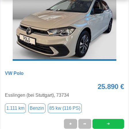
VW Polo
25.890 €
Esslingen (bei Stuttgart), 73734
1.111 km
Benzin
85 kw (116 PS)
➜
★
➦