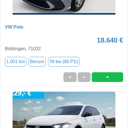
VW Polo
18.640 €
Böblingen, 71032
1.001 km
Benzin
59 kw (80 PS)
➜
★
➦