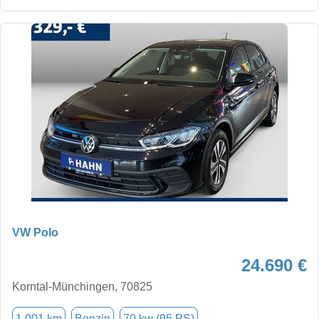
VW Polo
24.690 €
Korntal-Münchingen, 70825
1.001 km
Benzin
70 kw (95 PS)