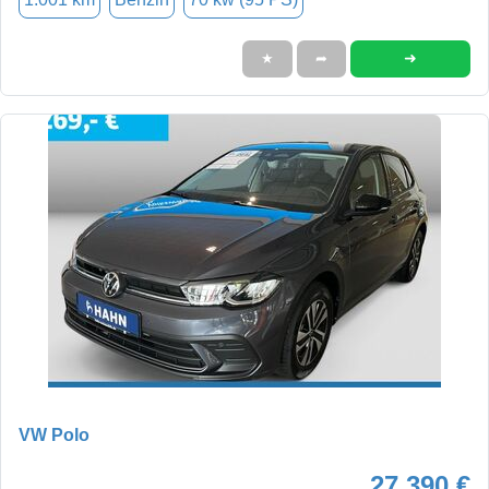
➜
★
➦
VW Polo
27.390 €