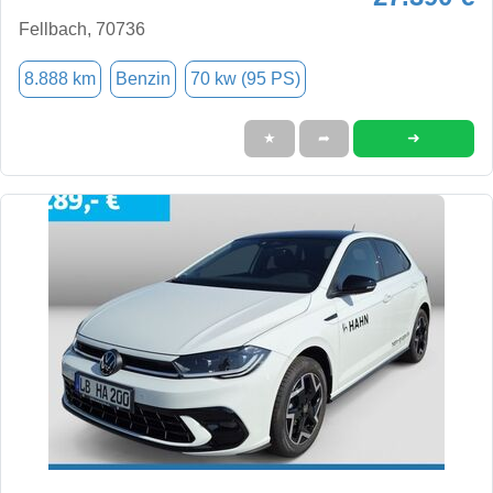
Fellbach, 70736
8.888 km
Benzin
70 kw (95 PS)
➜
★
➦