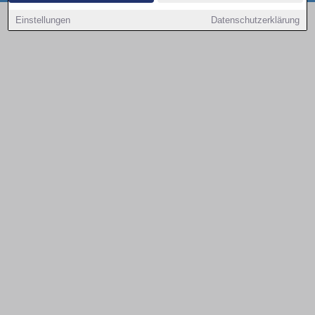
Copyright © 2000 - 2026 | 1A Infosysteme GmbH | Content by: 1a-sites-autos
Einstellungen
Datenschutzerklärung
08.08.2026