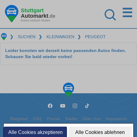
☰
Stuttgart
Automarkt
.de
Autos einfach finden
❯
SUCHEN
❯
KLEINWAGEN
❯
PEUGEOT
Leider konnten wir derzeit keine passenden Autos finden.
Schauen Sie bald wieder vorbei!
Ratgeber
FAQ
Presse
Städte
Über Uns
Impressum
Datenschutz
Cookies
Alle Cookies akzeptieren
Alle Cookies ablehnen