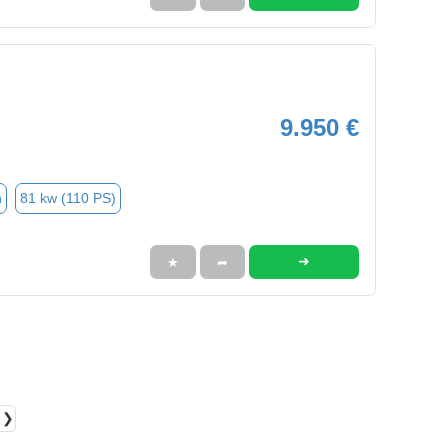
9.950 €
n
81 kw (110 PS)
➜
★
➦
❯❯