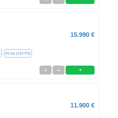
15.990 €
n
81 kw (110 PS)
➜
★
➦
11.900 €