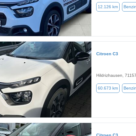
12.126 km
Benzi
Citroen C3
Hildrizhausen, 7115
60.673 km
Benzi
Citroen C3