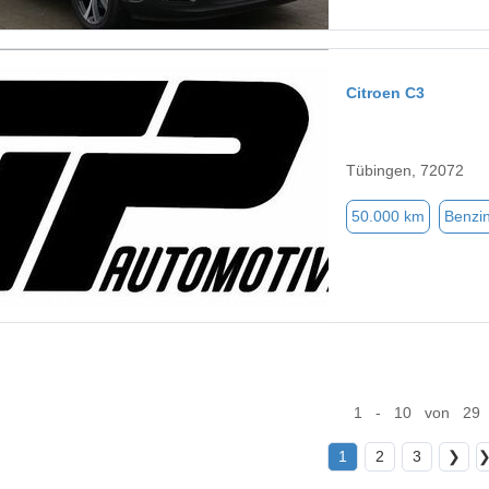
Citroen C3
Tübingen, 72072
50.000 km
Benzi
1 - 10 von 29
1
2
3
❯