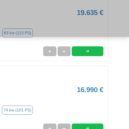
19.635 €
83 kw (113 PS)
➜
★
➦
16.990 €
7
74 kw (101 PS)
➜
★
➦