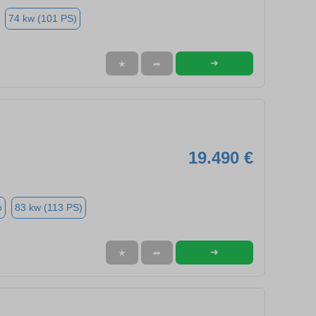
74 kw (101 PS)
➜
★
➦
19.490 €
o
83 kw (113 PS)
➜
★
➦