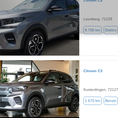
Citroen C3
Leonberg, 71229
9.700 km
Elektro
Citroen C3
Kusterdingen, 7212
1.670 km
Benzin