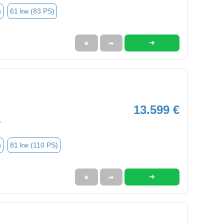
n
61 kw (83 PS)
➜
★
➦
13.599 €
7
n
81 kw (110 PS)
➜
★
➦