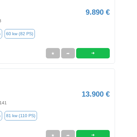
9.890 €
8
n
60 kw (82 PS)
➜
★
➦
13.900 €
2141
n
81 kw (110 PS)
➜
★
➦