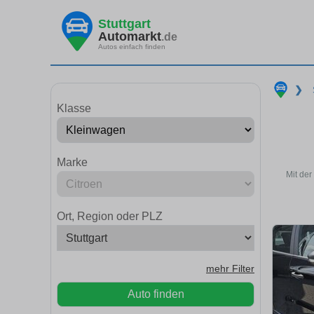
Stuttgart
Automarkt
.de
Autos einfach finden
❯
Klasse
Marke
Mit der
Ort, Region oder PLZ
mehr Filter
Auto finden