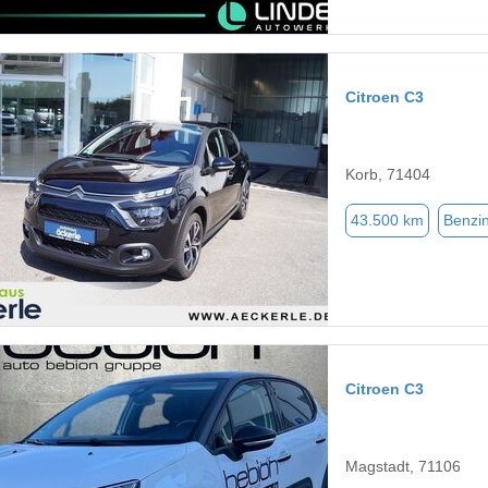
Citroen C3
Korb, 71404
43.500 km
Benzi
Citroen C3
Magstadt, 71106