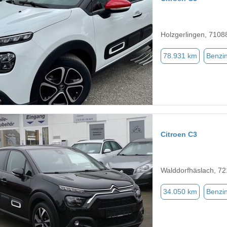
Holzgerlingen, 7108
78.931 km
Benzi
Citroen C3
Walddorfhäslach, 7
34.050 km
Benzi