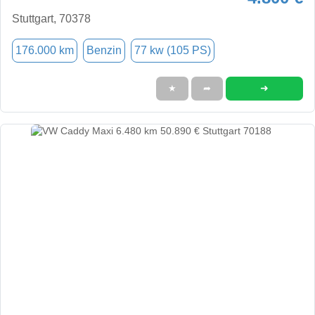
Stuttgart, 70378
176.000 km
Benzin
77 kw (105 PS)
➜
★
➦