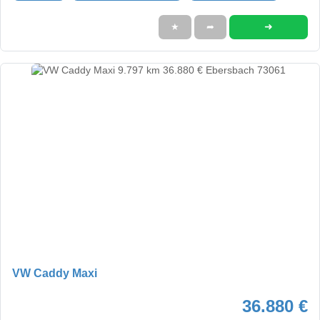
➜
★
➦
VW Caddy Maxi
36.880 €