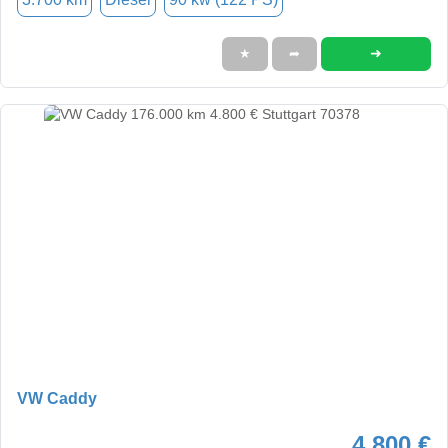
➜
★
➦
VW Caddy
4.800 €