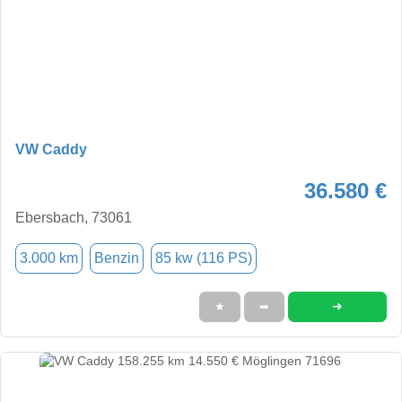
VW Caddy
36.580 €
Ebersbach, 73061
3.000 km
Benzin
85 kw (116 PS)
➜
★
➦