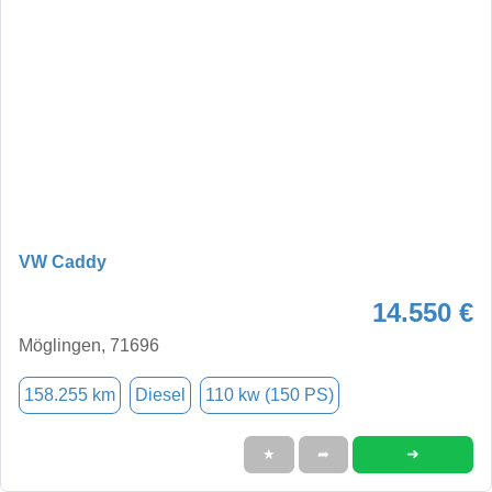
VW Caddy
14.550 €
Möglingen, 71696
158.255 km
Diesel
110 kw (150 PS)
➜
★
➦