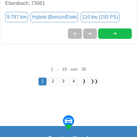
Ebersbach, 73061
9.797 km
Hybrid (Benzin/Elekt
110 kw (150 PS)
➜
★
➦
1 - 10 von 35
1
2
3
4
❯
❯❯