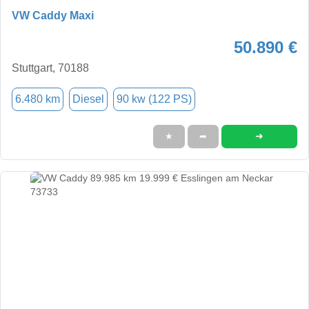
VW Caddy Maxi
50.890 €
Stuttgart, 70188
6.480 km
Diesel
90 kw (122 PS)
➜
★
➦