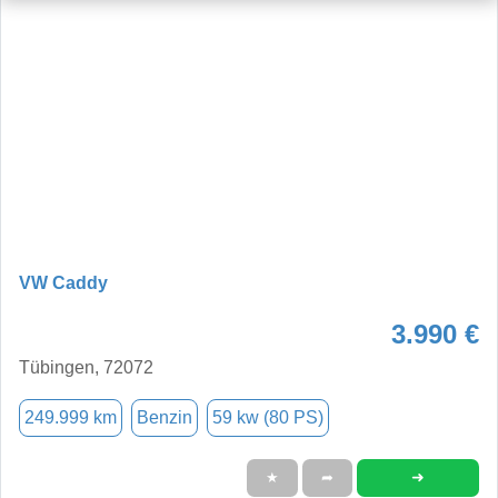
VW Caddy
3.990 €
Tübingen, 72072
249.999 km
Benzin
59 kw (80 PS)
➜
★
➦