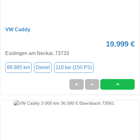
VW Caddy
19.999 €
Esslingen am Neckar, 73733
89.985 km
Diesel
110 kw (150 PS)
➜
★
➦