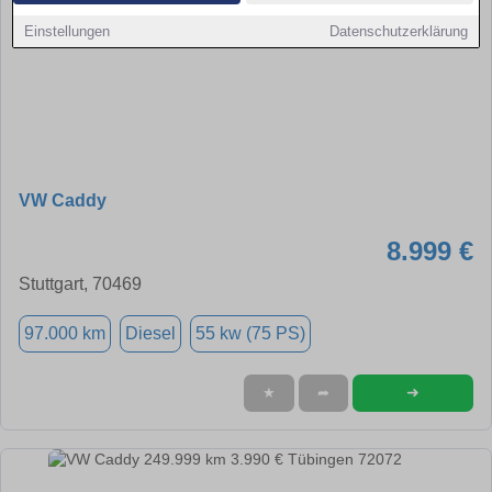
Einstellungen
Datenschutzerklärung
VW Caddy
8.999 €
Stuttgart, 70469
97.000 km
Diesel
55 kw (75 PS)
➜
★
➦