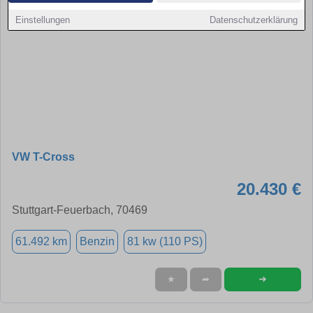
Einstellungen
Datenschutzerklärung
VW T-Cross
20.430 €
Stuttgart-Feuerbach, 70469
61.492 km
Benzin
81 kw (110 PS)
➜
★
➦