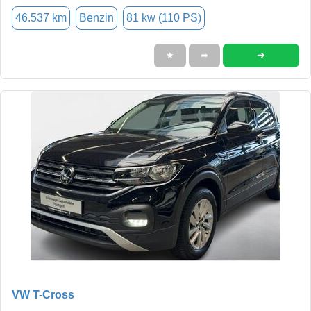
46.537 km
Benzin
81 kw (110 PS)
➜
★
➦
VW T-Cross