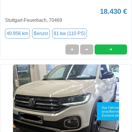
18.430 €
Stuttgart-Feuerbach, 70469
40.956 km
Benzin
81 kw (110 PS)
➜
★
➦