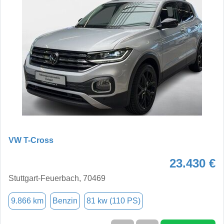
VW T-Cross
23.430 €
Stuttgart-Feuerbach, 70469
9.866 km
Benzin
81 kw (110 PS)