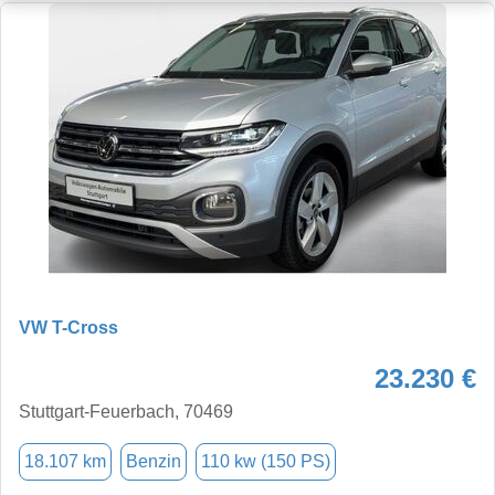
VW T-Cross
23.230 €
Stuttgart-Feuerbach, 70469
18.107 km
Benzin
110 kw (150 PS)