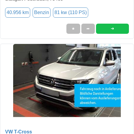
40.956 km
Benzin
81 kw (110 PS)
➜
★
➦
VW T-Cross