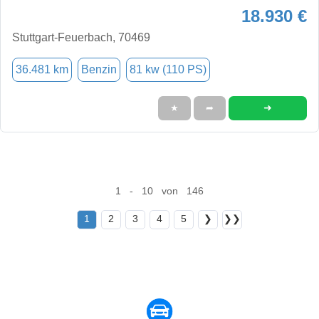
18.930 €
Stuttgart-Feuerbach, 70469
36.481 km
Benzin
81 kw (110 PS)
➜
★
➦
1 - 10 von 146
1
2
3
4
5
❯
❯❯