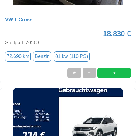
VW T-Cross
18.830 €
Stuttgart, 70563
72.690 km
Benzin
81 kw (110 PS)
➜
★
➦