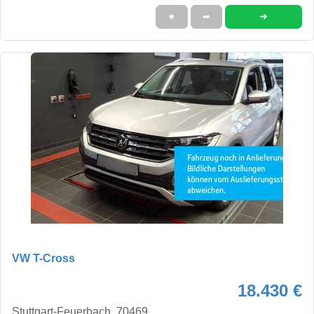
➜
★
➦
VW T-Cross
18.430 €
Stuttgart-Feuerbach, 70469