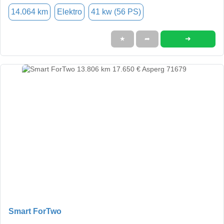
14.064 km
Elektro
41 kw (56 PS)
➜
★
➦
Smart ForTwo