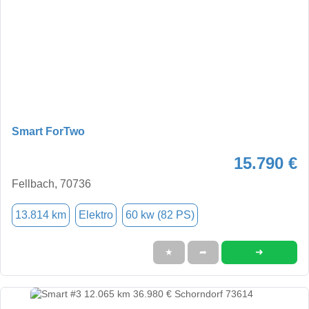
Smart ForTwo
15.790 €
Fellbach, 70736
13.814 km
Elektro
60 kw (82 PS)
➜
★
➦