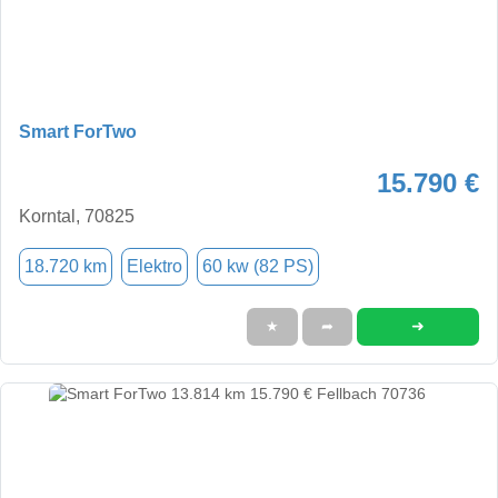
Smart ForTwo
15.790 €
Korntal, 70825
18.720 km
Elektro
60 kw (82 PS)
➜
★
➦