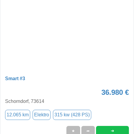
Smart #3
36.980 €
Schorndorf, 73614
12.065 km
Elektro
315 kw (428 PS)
➜
★
➦