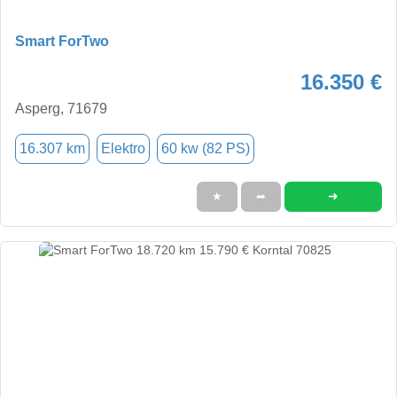
Smart ForTwo
16.350 €
Asperg, 71679
16.307 km
Elektro
60 kw (82 PS)
➜
★
➦