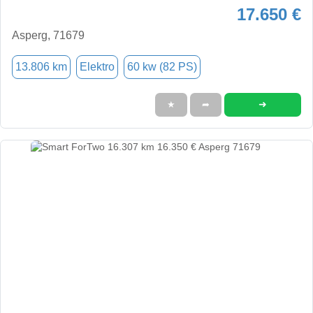
17.650 €
Asperg, 71679
13.806 km
Elektro
60 kw (82 PS)
➜
★
➦