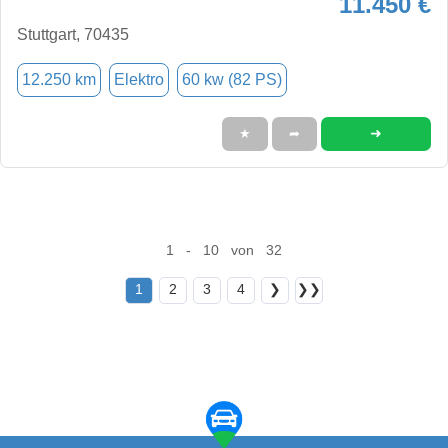
11.450 €
Stuttgart, 70435
12.250 km
Elektro
60 kw (82 PS)
➜
★
➦
1 - 10 von 32
1
2
3
4
❯
❯❯