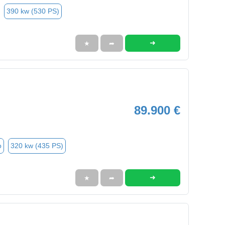
390 kw (530 PS)
➜
★
➦
89.900 €
o
320 kw (435 PS)
➜
★
➦