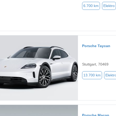
6.700 km
Elektro
Porsche Taycan
Stuttgart, 70469
13.700 km
Elektr
Porsche Macan