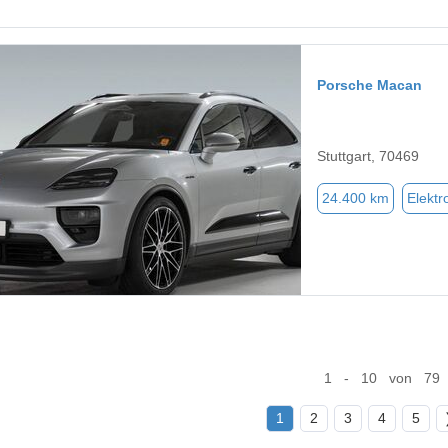
Porsche Macan
Stuttgart, 70469
24.400 km
Elektr
1 - 10 von 79
1
2
3
4
5