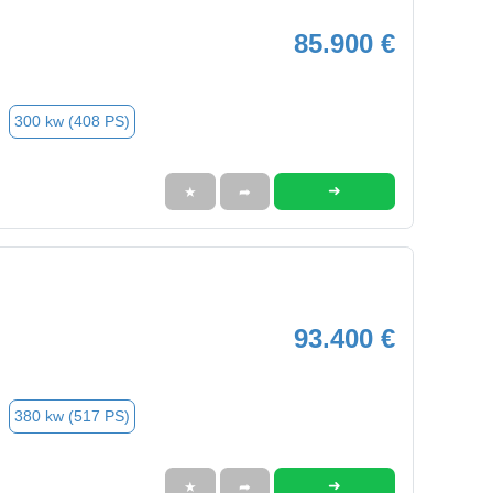
85.900 €
300 kw (408 PS)
➜
★
➦
93.400 €
380 kw (517 PS)
➜
★
➦