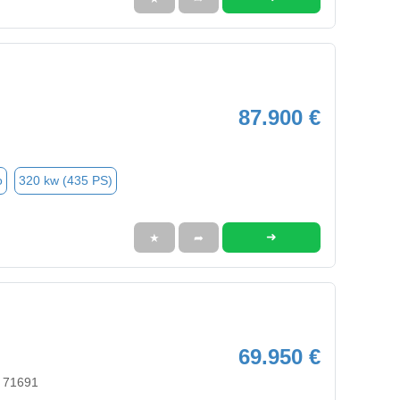
87.900 €
o
320 kw (435 PS)
➜
★
➦
69.950 €
, 71691