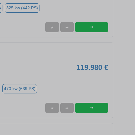
o
325 kw (442 PS)
➜
★
➦
119.980 €
470 kw (639 PS)
➜
★
➦