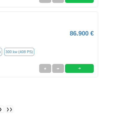
86.900 €
o
300 kw (408 PS)
➜
★
➦
❯
❯❯