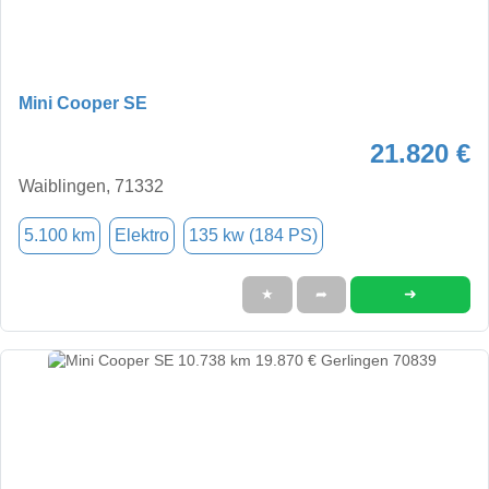
Mini Cooper SE
21.820 €
Waiblingen, 71332
5.100 km
Elektro
135 kw (184 PS)
➜
★
➦