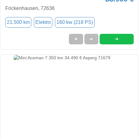
Frickenhausen, 72636
21.500 km
Elektro
160 kw (218 PS)
➜
★
➦