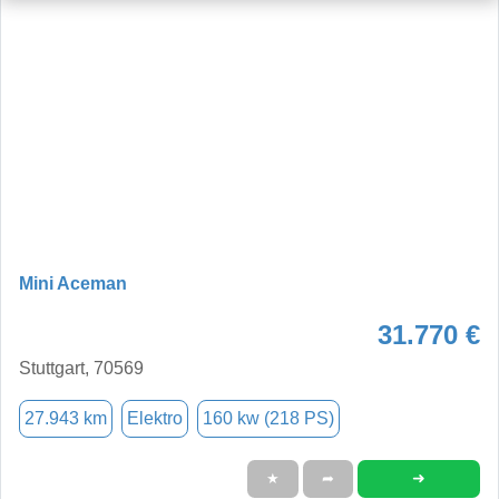
Mini Aceman
31.770 €
Stuttgart, 70569
27.943 km
Elektro
160 kw (218 PS)
➜
★
➦