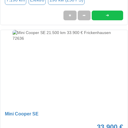
➜
★
➦
Mini Cooper SE
33.900 €