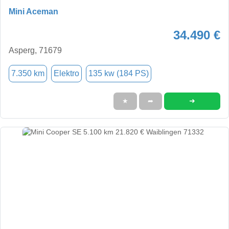
Mini Aceman
34.490 €
Asperg, 71679
7.350 km
Elektro
135 kw (184 PS)
➜
★
➦