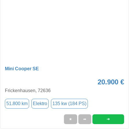
Mini Cooper SE
20.900 €
Frickenhausen, 72636
51.800 km
Elektro
135 kw (184 PS)
➜
★
➦