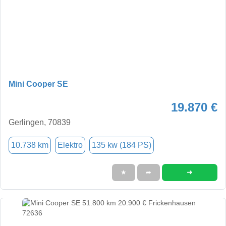
Mini Cooper SE
19.870 €
Gerlingen, 70839
10.738 km
Elektro
135 kw (184 PS)
➜
★
➦