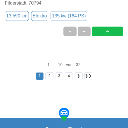
Filderstadt, 70794
13.590 km
Elektro
135 kw (184 PS)
➜
★
➦
1 - 10 von 32
1
2
3
4
❯
❯❯