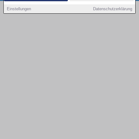
Copyright © 2000 - 2026 | 1A Infosysteme GmbH | Content by: 1a-sites-autos
Einstellungen
Datenschutzerklärung
08.08.2026