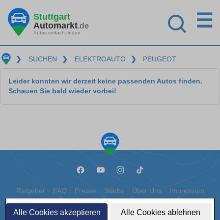
☰
Stuttgart
Automarkt
.de
Autos einfach finden
❯
SUCHEN
❯
ELEKTROAUTO
❯
PEUGEOT
Leider konnten wir derzeit keine passenden Autos finden.
Schauen Sie bald wieder vorbei!
Ratgeber
FAQ
Presse
Städte
Über Uns
Impressum
Datenschutz
Cookies
Alle Cookies akzeptieren
Alle Cookies ablehnen