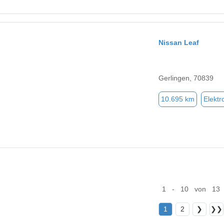
Nissan Leaf
Gerlingen, 70839
10.695 km
Elektr
1 - 10 von 13
1
2
❯
❯❯