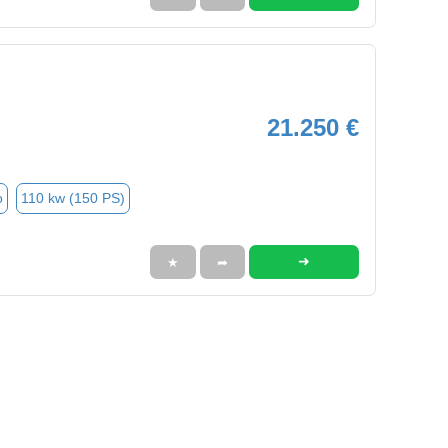
21.250 €
o
110 kw (150 PS)
➜
★
➦