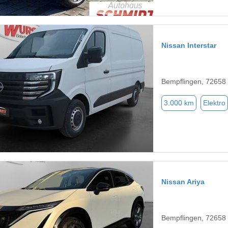
Nissan Interstar
Bempflingen, 72658
3.000 km
Elektro
Nissan Ariya
Bempflingen, 72658