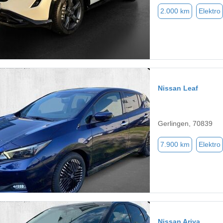
2.000 km
Elektro
Nissan Leaf
Gerlingen, 70839
7.900 km
Elektro
Nissan Ariya