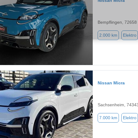
Nissan Micra
Bempflingen, 72658
2.000 km
Elektro
Nissan Micra
Sachsenheim, 7434
7.000 km
Elektro