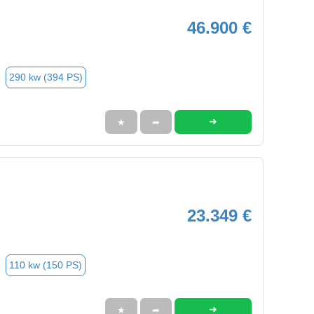
46.900 €
290 kw (394 PS)
➜
★
➦
23.349 €
110 kw (150 PS)
➜
★
➦