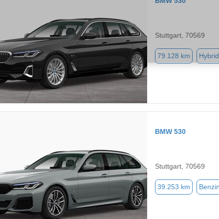
BMW 530
Stuttgart, 70569
79.128 km
Hybrid
BMW 530
Stuttgart, 70569
39.253 km
Benzi