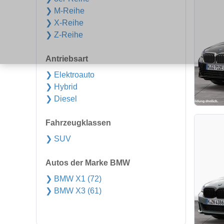
❯ M-Reihe
❯ X-Reihe
❯ Z-Reihe
Antriebsart
❯ Elektroauto
❯ Hybrid
❯ Diesel
Fahrzeugklassen
❯ SUV
Autos der Marke BMW
❯ BMW X1 (72)
❯ BMW X3 (61)