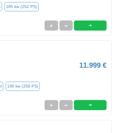
n
185 kw (252 PS)
➜
★
➦
11.999 €
l
190 kw (258 PS)
➜
★
➦