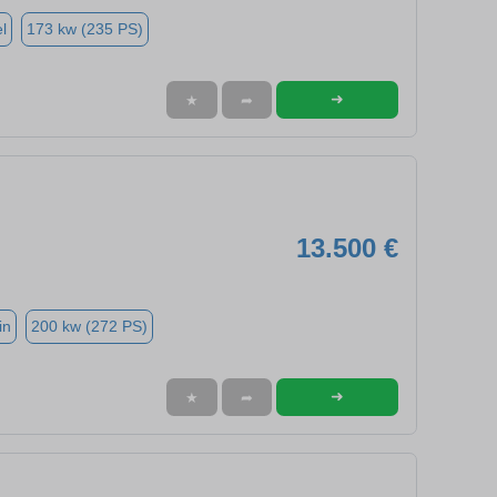
l
173 kw (235 PS)
➜
★
➦
13.500 €
in
200 kw (272 PS)
➜
★
➦