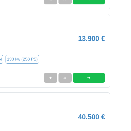
13.900 €
l
190 kw (258 PS)
➜
★
➦
40.500 €