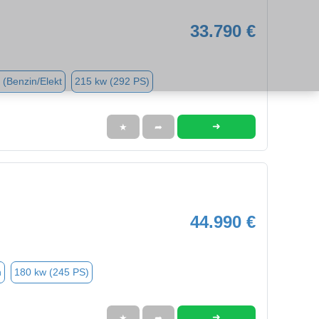
33.790 €
 (Benzin/Elekt
215 kw (292 PS)
➜
★
➦
44.990 €
n
180 kw (245 PS)
➜
★
➦