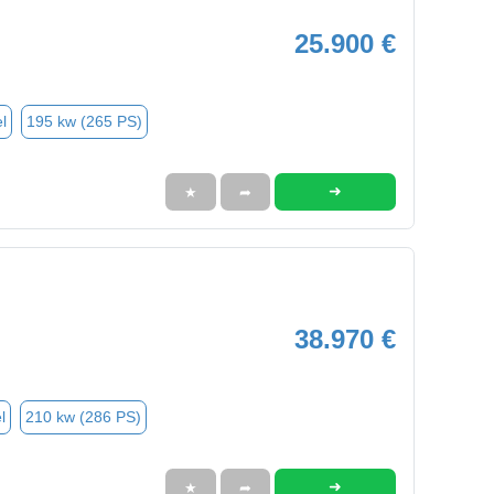
25.900 €
l
195 kw (265 PS)
➜
★
➦
38.970 €
l
210 kw (286 PS)
➜
★
➦