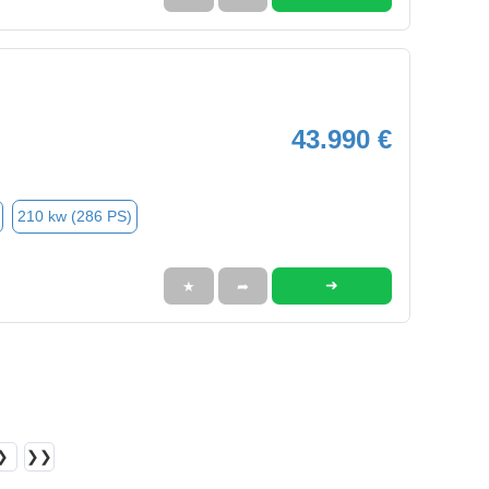
43.990 €
210 kw (286 PS)
➜
★
➦
❯
❯❯