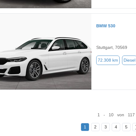
BMW 530
Stuttgart, 70569
72.308 km
Diesel
1 - 10 von 117
1
2
3
4
5