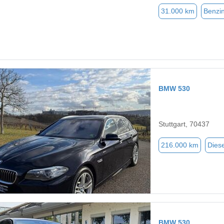
31.000 km
Benzi
BMW 530
Stuttgart, 70437
216.000 km
Diese
BMW 530