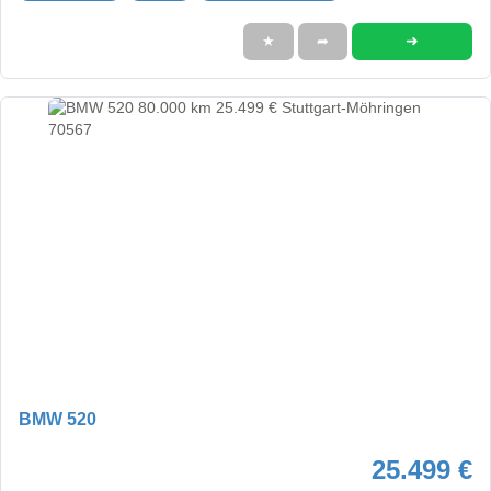
➜
★
➦
BMW 520
25.499 €