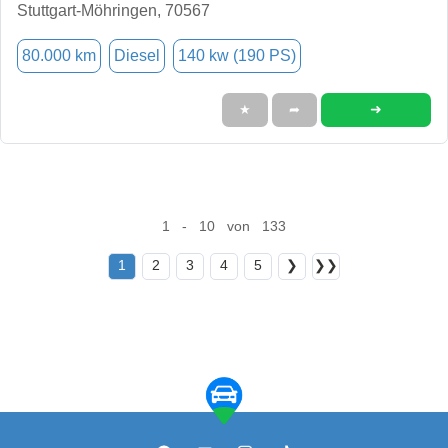
Stuttgart-Möhringen, 70567
80.000 km
Diesel
140 kw (190 PS)
➜
★
➦
1 - 10 von 133
1
2
3
4
5
❯
❯❯