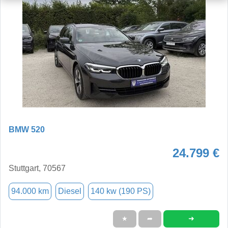
BMW 520
24.799 €
Stuttgart, 70567
94.000 km
Diesel
140 kw (190 PS)
➜
★
➦