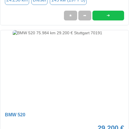
➜
★
➦
BMW 520
29.200 €