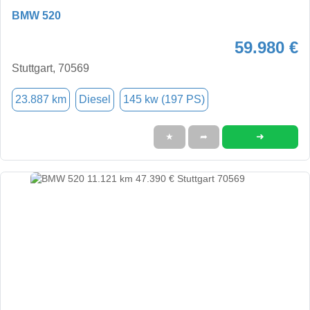
BMW 520
59.980 €
Stuttgart, 70569
23.887 km
Diesel
145 kw (197 PS)
➜
★
➦