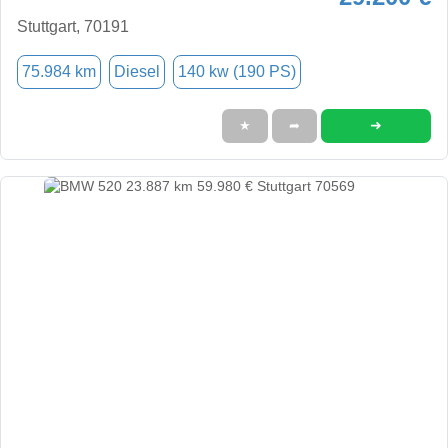
Stuttgart, 70191
75.984 km
Diesel
140 kw (190 PS)
➜
★
➦