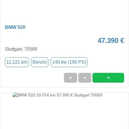
BMW 520
47.390 €
Stuttgart, 70569
11.121 km
Benzin
140 kw (190 PS)
➜
★
➦