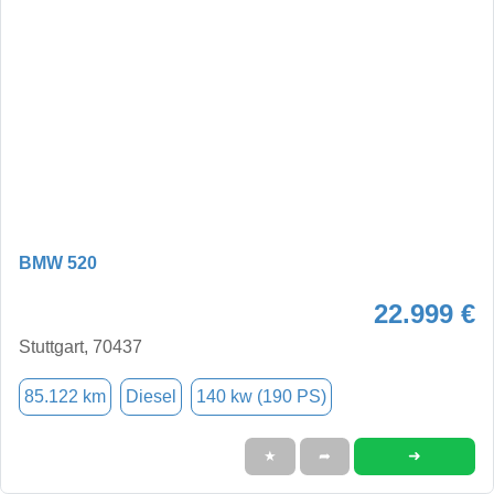
BMW 520
22.999 €
Stuttgart, 70437
85.122 km
Diesel
140 kw (190 PS)
➜
★
➦