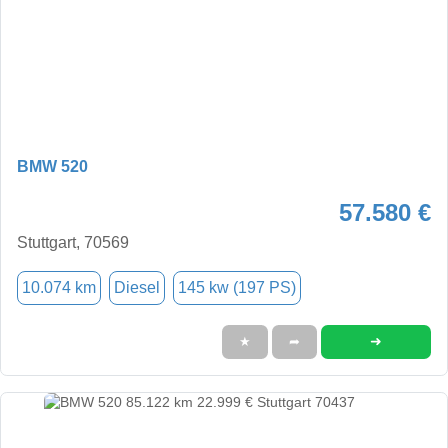
BMW 520
57.580 €
Stuttgart, 70569
10.074 km
Diesel
145 kw (197 PS)
➜
★
➦