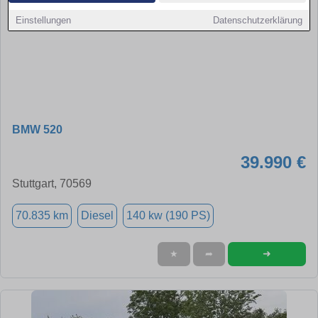
Einstellungen
Datenschutzerklärung
BMW 520
39.990 €
Stuttgart, 70569
70.835 km
Diesel
140 kw (190 PS)
➜
★
➦