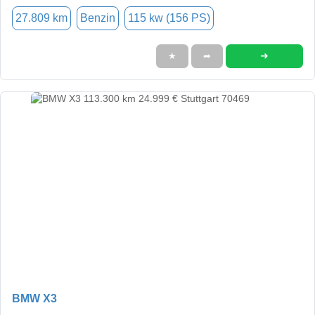
27.809 km
Benzin
115 kw (156 PS)
➜
★
➦
BMW X3