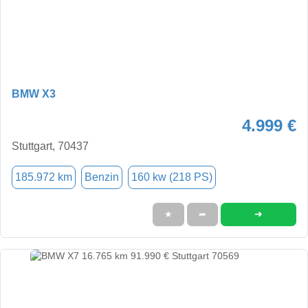
BMW X3
4.999 €
Stuttgart, 70437
185.972 km
Benzin
160 kw (218 PS)
➜
★
➦