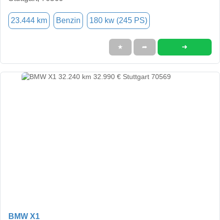
23.444 km
Benzin
180 kw (245 PS)
➜
★
➦
BMW X1