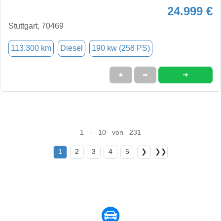
24.999 €
Stuttgart, 70469
113.300 km
Diesel
190 kw (258 PS)
➜
★
➦
1 - 10 von 231
1
2
3
4
5
❯
❯❯