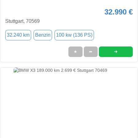
32.990 €
Stuttgart, 70569
32.240 km
Benzin
100 kw (136 PS)
➜
★
➦