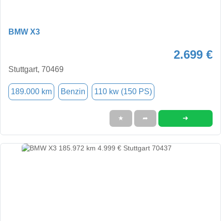
BMW X3
2.699 €
Stuttgart, 70469
189.000 km
Benzin
110 kw (150 PS)
➜
★
➦