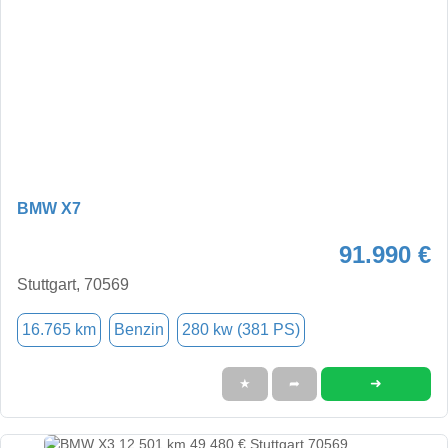
BMW X7
91.990 €
Stuttgart, 70569
16.765 km
Benzin
280 kw (381 PS)
➜
★
➦