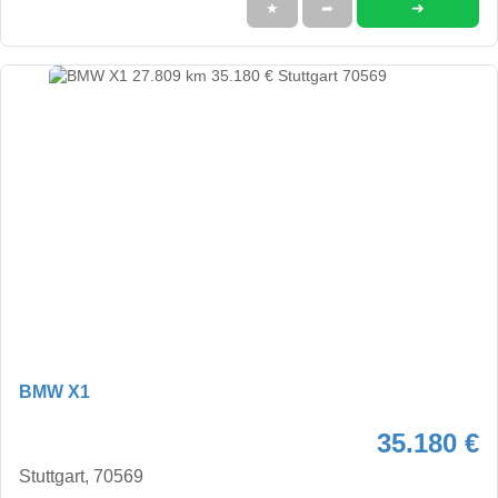
➜
★
➦
BMW X1
35.180 €
Stuttgart, 70569