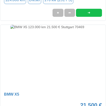
➜
★
➦
BMW X5
21.500 €