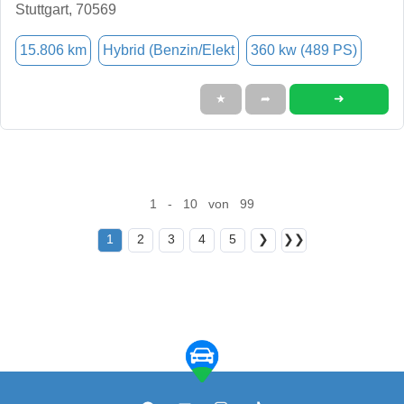
Stuttgart, 70569
15.806 km
Hybrid (Benzin/Elekt
360 kw (489 PS)
➜
★
➦
1 - 10 von 99
1
2
3
4
5
❯
❯❯