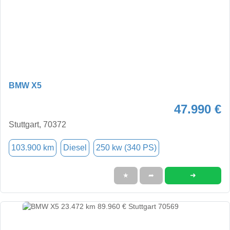
BMW X5
47.990 €
Stuttgart, 70372
103.900 km
Diesel
250 kw (340 PS)
➜
★
➦