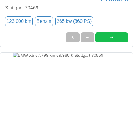
Stuttgart, 70469
123.000 km
Benzin
265 kw (360 PS)
➜
★
➦