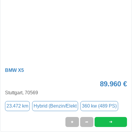
BMW X5
89.960 €
Stuttgart, 70569
23.472 km
Hybrid (Benzin/Elekt
360 kw (489 PS)
➜
★
➦