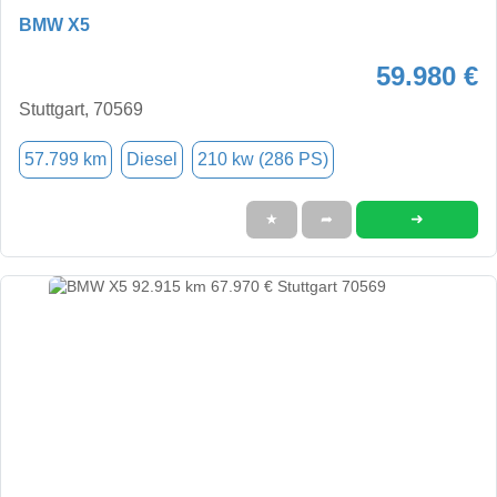
BMW X5
59.980 €
Stuttgart, 70569
57.799 km
Diesel
210 kw (286 PS)
➜
★
➦