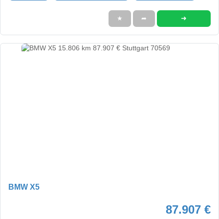
➜
★
➦
BMW X5
87.907 €