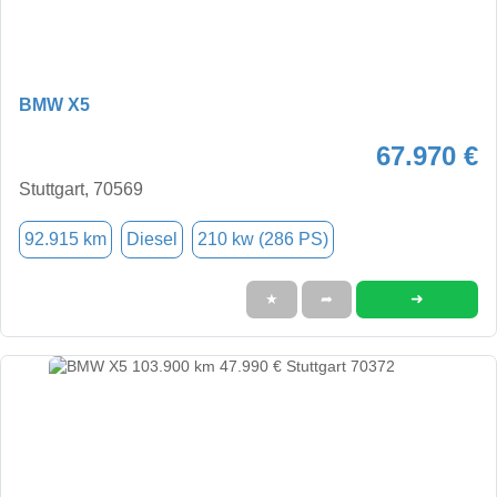
BMW X5
67.970 €
Stuttgart, 70569
92.915 km
Diesel
210 kw (286 PS)
➜
★
➦