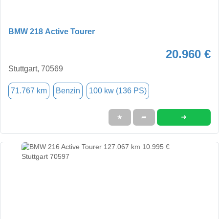
BMW 218 Active Tourer
20.960 €
Stuttgart, 70569
71.767 km
Benzin
100 kw (136 PS)
➜
★
➦