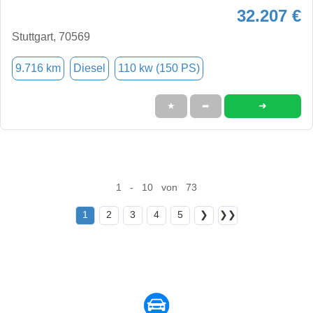
32.207 €
Stuttgart, 70569
9.716 km
Diesel
110 kw (150 PS)
➜
★
➦
1 - 10 von 73
1
2
3
4
5
❯
❯❯