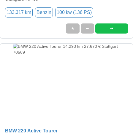
133.317 km
Benzin
100 kw (136 PS)
➜
★
➦
BMW 220 Active Tourer