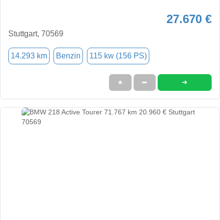
27.670 €
Stuttgart, 70569
14.293 km
Benzin
115 kw (156 PS)
➜
★
➦