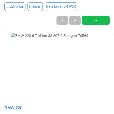
11.526 km
Benzin
275 kw (374 PS)
➜
★
➦
BMW 220