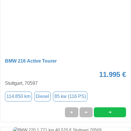
BMW 216 Active Tourer
11.995 €
Stuttgart, 70597
114.850 km
Diesel
85 kw (116 PS)
➜
★
➦