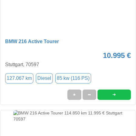
BMW 216 Active Tourer
10.995 €
Stuttgart, 70597
127.067 km
Diesel
85 kw (116 PS)
➜
★
➦