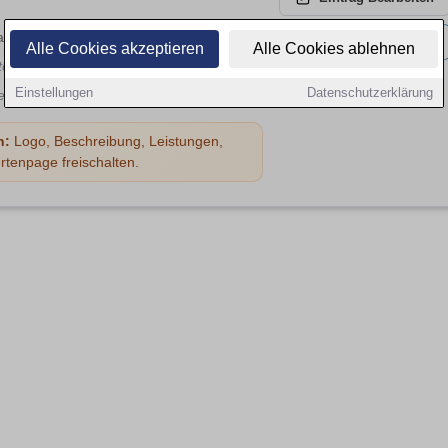
rracks 2325, 70569 Stuttgart
Jetzt
Aktivieren
Alle Cookies akzeptieren
Alle Cookies ablehnen
terlegt
Einstellungen
Datenschutzerklärung
erlegt
n:
Logo, Beschreibung, Leistungen,
rtenpage freischalten.