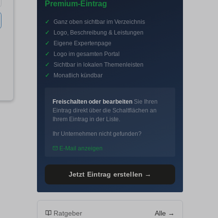
Premium-Eintrag
✓
Ganz oben sichtbar im Verzeichnis
✓
Logo, Beschreibung & Leistungen
✓
Eigene Expertenpage
✓
Logo im gesamten Portal
✓
Sichtbar in lokalen Themenleisten
✓
Monatlich kündbar
Freischalten oder bearbeiten
Sie Ihren
Eintrag direkt über die Schaltflächen an
Ihrem Eintrag in der Liste.
Ihr Unternehmen nicht gefunden?
E-Mail anzeigen
Jetzt Eintrag erstellen →
Ratgeber
Alle →