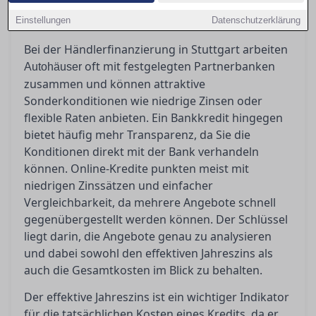
Artikel erfahren Sie, wie Sie die Angebote richtig
Einstellungen
vergleichen und die beste Entscheidung treffen.
Datenschutzerklärung
Bei der Händlerfinanzierung in Stuttgart arbeiten
oft mit festgelegten Partnerbanken
Autohäuser
zusammen und können attraktive
Sonderkonditionen wie niedrige Zinsen oder
flexible Raten anbieten. Ein Bankkredit hingegen
bietet häufig mehr Transparenz, da Sie die
Konditionen direkt mit der Bank verhandeln
können. Online-Kredite punkten meist mit
niedrigen Zinssätzen und einfacher
Vergleichbarkeit, da mehrere Angebote schnell
gegenübergestellt werden können. Der Schlüssel
liegt darin, die Angebote genau zu analysieren
und dabei sowohl den effektiven Jahreszins als
auch die Gesamtkosten im Blick zu behalten.
Der effektive Jahreszins ist ein wichtiger Indikator
für die tatsächlichen Kosten eines Kredits, da er