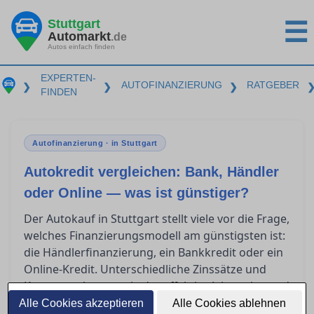
Stuttgart
☰
Automarkt
.de
Autos einfach finden
EXPERTEN-
AUTOFINANZIERUNG
RATGEBER
❯
❯
❯
FINDEN
Autofinanzierung · in Stuttgart
Autokredit vergleichen: Bank, Händler
oder Online — was ist günstiger?
Der Autokauf in Stuttgart stellt viele vor die Frage,
welches Finanzierungsmodell am günstigsten ist:
die Händlerfinanzierung, ein Bankkredit oder ein
Online-Kredit. Unterschiedliche Zinssätze und
Kostenstrukturen wie der effektive Jahreszins und
die Gesamtkosten sind entscheidend. In diesem
Alle Cookies akzeptieren
Alle Cookies ablehnen