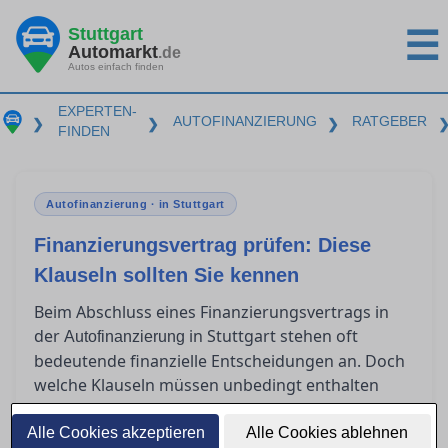
Stuttgart
☰
Automarkt
.de
Autos einfach finden
EXPERTEN-
AUTOFINANZIERUNG
RATGEBER
❯
❯
❯
FINDEN
Autofinanzierung · in Stuttgart
Finanzierungsvertrag prüfen: Diese
Klauseln sollten Sie kennen
Beim Abschluss eines Finanzierungsvertrags in
der
in Stuttgart stehen oft
Autofinanzierung
bedeutende finanzielle Entscheidungen an. Doch
welche Klauseln müssen unbedingt enthalten
sein, um rechtlich abgesichert zu sein? Viele
Verbraucher sind unsicher, was
Alle Cookies akzeptieren
Alle Cookies ablehnen