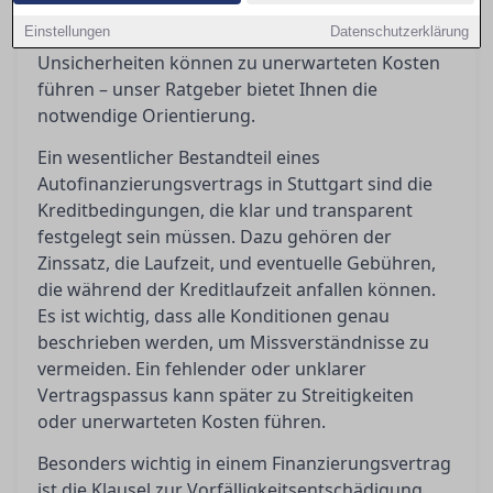
Vorfälligkeitsentschädigungen bedeuten oder
Einstellungen
Datenschutzerklärung
wann ein Widerruf möglich ist. Diese
Unsicherheiten können zu unerwarteten Kosten
führen – unser Ratgeber bietet Ihnen die
notwendige Orientierung.
Ein wesentlicher Bestandteil eines
Autofinanzierungsvertrags in Stuttgart sind die
Kreditbedingungen, die klar und transparent
festgelegt sein müssen. Dazu gehören der
Zinssatz, die Laufzeit, und eventuelle Gebühren,
die während der Kreditlaufzeit anfallen können.
Es ist wichtig, dass alle Konditionen genau
beschrieben werden, um Missverständnisse zu
vermeiden. Ein fehlender oder unklarer
Vertragspassus kann später zu Streitigkeiten
oder unerwarteten Kosten führen.
Besonders wichtig in einem Finanzierungsvertrag
ist die Klausel zur Vorfälligkeitsentschädigung,