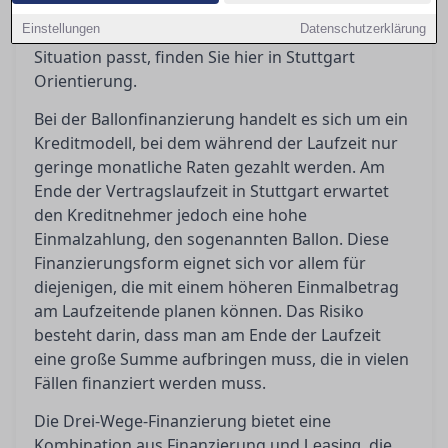
sollten Sie beachten? Wenn Sie sich fragen,
Einstellungen
Datenschutzerklärung
welches Finanzierungsmodell am besten zu Ihrer
Situation passt, finden Sie hier in Stuttgart
Orientierung.
Bei der Ballonfinanzierung handelt es sich um ein
Kreditmodell, bei dem während der Laufzeit nur
geringe monatliche Raten gezahlt werden. Am
Ende der Vertragslaufzeit in Stuttgart erwartet
den Kreditnehmer jedoch eine hohe
Einmalzahlung, den sogenannten Ballon. Diese
Finanzierungsform eignet sich vor allem für
diejenigen, die mit einem höheren Einmalbetrag
am Laufzeitende planen können. Das Risiko
besteht darin, dass man am Ende der Laufzeit
eine große Summe aufbringen muss, die in vielen
Fällen finanziert werden muss.
Die Drei-Wege-Finanzierung bietet eine
Kombination aus Finanzierung und
, die
Leasing