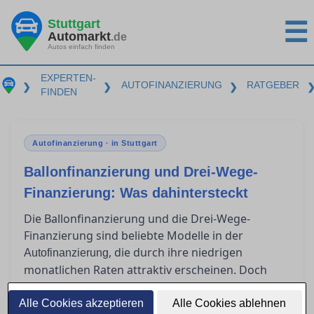
Stuttgart
☰
Automarkt
.de
Autos einfach finden
EXPERTEN-
AUTOFINANZIERUNG
RATGEBER
❯
❯
❯
FINDEN
Autofinanzierung · in Stuttgart
Ballonfinanzierung und Drei-Wege-
Finanzierung: Was dahintersteckt
Die Ballonfinanzierung und die Drei-Wege-
Finanzierung sind beliebte Modelle in der
, die durch ihre niedrigen
Autofinanzierung
monatlichen Raten attraktiv erscheinen. Doch
was passiert am Ende der Laufzeit? Für wen sind
diese Modelle geeignet, und welche Risiken
Alle Cookies akzeptieren
Alle Cookies ablehnen