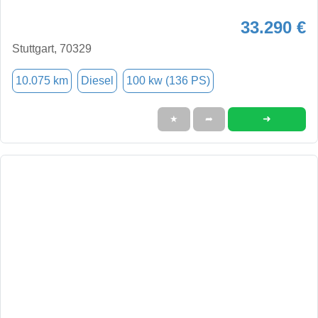
33.290 €
Stuttgart, 70329
10.075 km
Diesel
100 kw (136 PS)
➜
★
➦