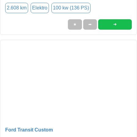
2.608 km
Elektro
100 kw (136 PS)
➜
★
➦
Ford Transit Custom