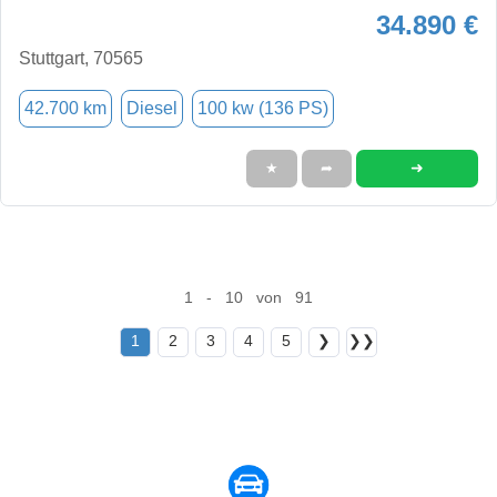
34.890 €
Stuttgart, 70565
42.700 km
Diesel
100 kw (136 PS)
➜
★
➦
1 - 10 von 91
1
2
3
4
5
❯
❯❯