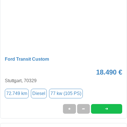
Ford Transit Custom
18.490 €
Stuttgart, 70329
72.749 km
Diesel
77 kw (105 PS)
➜
★
➦