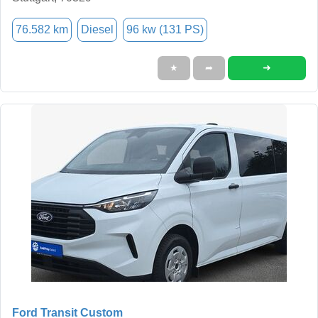
76.582 km
Diesel
96 kw (131 PS)
➜
★
➦
Ford Transit Custom