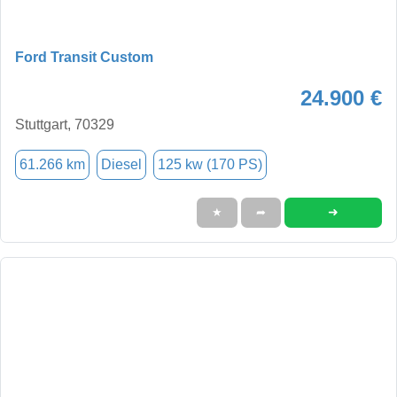
Ford Transit Custom
24.900 €
Stuttgart, 70329
61.266 km
Diesel
125 kw (170 PS)
➜
★
➦