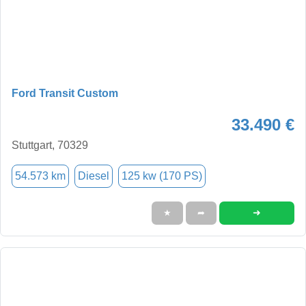
Ford Transit Custom
33.490 €
Stuttgart, 70329
54.573 km
Diesel
125 kw (170 PS)
➜
★
➦