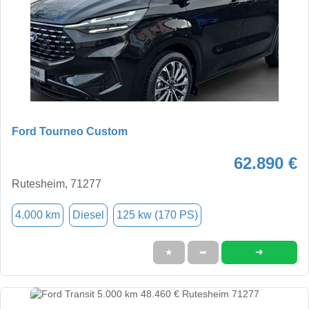
Ford Tourneo Custom
62.890 €
Rutesheim, 71277
4.000 km
Diesel
125 kw (170 PS)
➜
★
➦