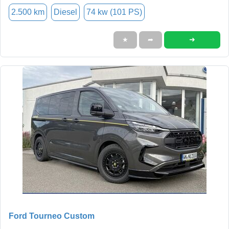
2.500 km
Diesel
74 kw (101 PS)
➜
★
➦
Ford Tourneo Custom