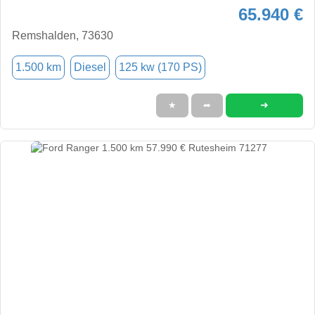
65.940 €
Remshalden, 73630
1.500 km
Diesel
125 kw (170 PS)
➜
★
➦