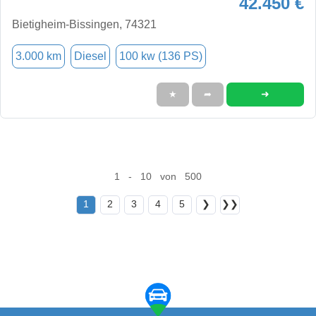
42.450 €
Bietigheim-Bissingen, 74321
3.000 km
Diesel
100 kw (136 PS)
➜
★
➦
1 - 10 von 500
1
2
3
4
5
❯
❯❯