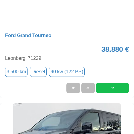
Ford Grand Tourneo
38.880 €
Leonberg, 71229
3.500 km
Diesel
90 kw (122 PS)
➜
★
➦