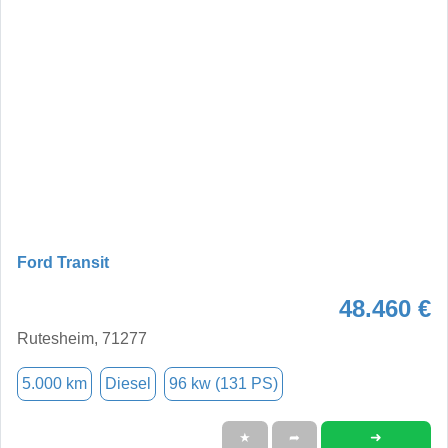
Ford Transit
48.460 €
Rutesheim, 71277
5.000 km
Diesel
96 kw (131 PS)
➜
★
➦