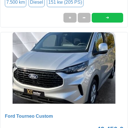
7.500 km
Diesel
151 kw (205 PS)
➜
★
➦
Ford Tourneo Custom