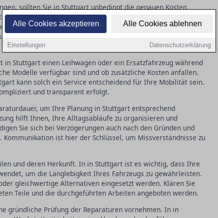
ingen, sollten Sie in Stuttgart unbedingt die genauen Kosten
rten Kostenvoranschlag, damit Sie genau wissen, welche
Alle Cookies akzeptieren
Alle Cookies ablehnen
ch, ob verborgene Kosten entstehen könnten und wie diese
stenaufstellung vermeidet spätere Missverständnisse und
Einstellungen
Datenschutzerklärung
tt in Stuttgart einen Leihwagen oder ein Ersatzfahrzeug während
lche Modelle verfügbar sind und ob zusätzliche Kosten anfallen.
gart kann solch ein Service entscheidend für Ihre Mobilität sein.
ompliziert und transparent erfolgt.
araturdauer, um Ihre Planung in Stuttgart entsprechend
zung hilft Ihnen, Ihre Alltagsabläufe zu organisieren und
digen Sie sich bei Verzögerungen auch nach den Gründen und
g. Kommunikation ist hier der Schlüssel, um Missverständnisse zu
en und deren Herkunft. In in Stuttgart ist es wichtig, dass Ihre
rwendet, um die Langlebigkeit Ihres Fahrzeugs zu gewährleisten.
 oder gleichwertige Alternativen eingesetzt werden. Klären Sie
ten Teile und die durchgeführten Arbeiten angeboten werden.
ine gründliche Prüfung der Reparaturen vornehmen. In in