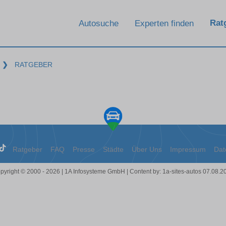
Rat
Autosuche
Experten finden
❯
RATGEBER
Ratgeber
FAQ
Presse
Städte
Über Uns
Impressum
Dat
pyright © 2000 - 2026 | 1A Infosysteme GmbH | Content by: 1a-sites-autos 07.08.2