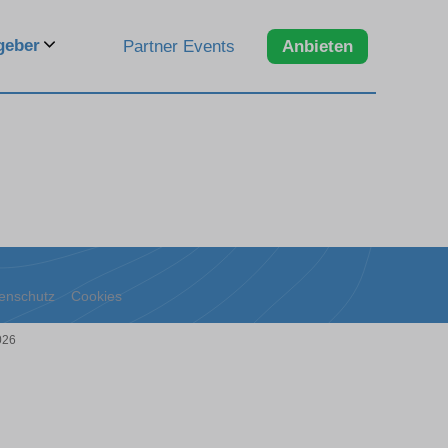
geber
Partner Events
Anbieten
enschutz
Cookies
026