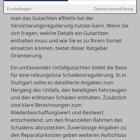
Es klärt die Begriffe wie Wiederbeschaffungswert,
Einstellungen
Datenschutzerklärung
Restwert und Reparaturkosten und zeigt auf, wie
man das Gutachten effektiv bei der
Versicherungsregulierung nutzen kann. Wenn Sie
sich fragen, welche Details ein Gutachten
enthalten muss und wie Sie es zu Ihrem Vorteil
einsetzen können, bietet dieser Ratgeber
Orientierung.
Ein umfassendes Unfallgutachten bildet die Basis
für eine reibungslose Schadensregulierung. In in
Stuttgart sollte es detaillierte Angaben zum
Hergang des Unfalls, den beteiligten Fahrzeugen
und den erlittenen Schäden enthalten. Zusätzlich
sind klare Berechnungen zum
Wiederbeschaffungswert und Restwert
entscheidend, um den finanziellen Rahmen des
Schadens abzustecken. Zuverlässige Angaben zu
den Reparaturkosten geben weiteren Aufschluss