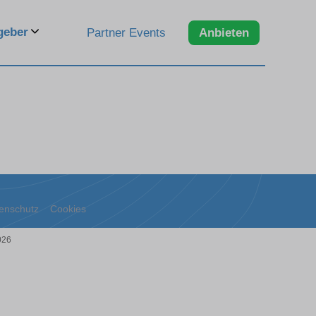
geber
Partner Events
Anbieten
enschutz
Cookies
026