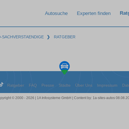
Rat
Autosuche
Experten finden
D-SACHVERSTAENDIGE
❯
RATGEBER
Ratgeber
FAQ
Presse
Städte
Über Uns
Impressum
Dat
pyright © 2000 - 2026 | 1A Infosysteme GmbH | Content by: 1a-sites-autos 08.08.2