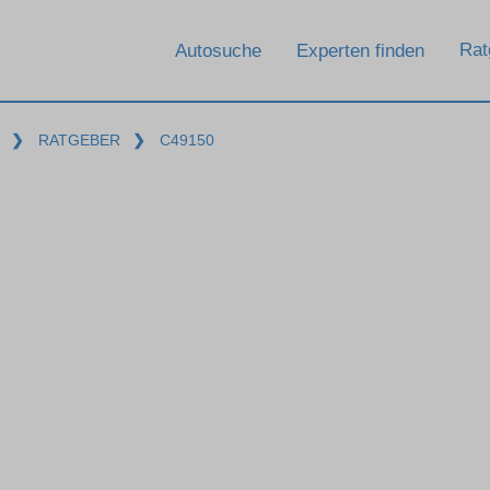
Rat
Autosuche
Experten finden
❯
RATGEBER
❯
C49150