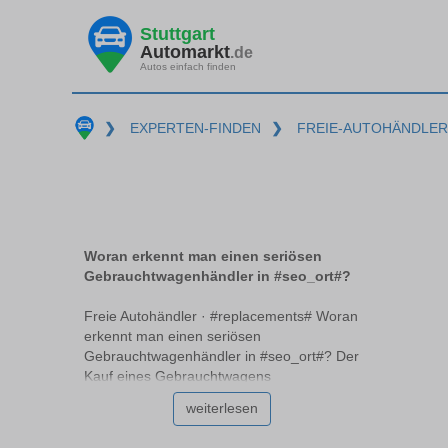
Stuttgart
Automarkt
.de
Autos einfach finden
❯
EXPERTEN-FINDEN
❯
FREIE-AUTOHÄNDLER
Woran erkennt man einen seriösen
Gebrauchtwagenhändler in #seo_ort#?
Freie Autohändler · #replacements# Woran
erkennt man einen seriösen
Gebrauchtwagenhändler in #seo_ort#? Der
Kauf eines Gebrauchtwagens
#replacements# kann herausfordernd sein,
weiterlesen
besonders wenn es darum geht, einen
seriösen Händler zu finden. Professionelle