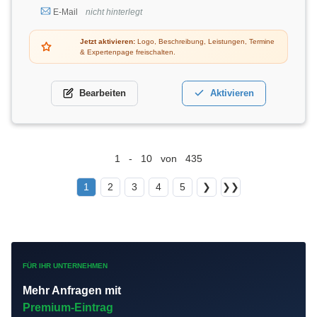
E-Mail
nicht hinterlegt
Jetzt aktivieren:
Logo, Beschreibung, Leistungen, Termine
& Expertenpage freischalten.
Bearbeiten
Aktivieren
1 - 10 von 435
1
2
3
4
5
❯
❯❯
FÜR IHR UNTERNEHMEN
Mehr Anfragen mit
Premium-Eintrag