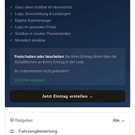
✓
Ganz oben sichtbar im Verzeichnis
✓
Logo, Beschreibung & Leistungen
✓
Eigene Expertenpage
✓
Logo im gesamten Portal
✓
Sichtbar in lokalen Themenleisten
✓
Monatlich kündbar
Freischalten oder bearbeiten
Sie Ihren Eintrag direkt über die
Schaltflächen an Ihrem Eintrag in der Liste.
Ihr Unternehmen nicht gefunden?
E-Mail anzeigen
Jetzt Eintrag erstellen →
Ratgeber
Alle →
Fahrzeugbewertung