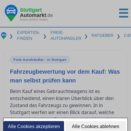
Stuttgart
☰
Automarkt
.de
Autos einfach finden
EXPERTEN-
FREIE-
RATGEBER
C4
❯
❯
❯
❯
FINDEN
AUTOHÄNDLER
Freie Autohändler · in Stuttgart
Fahrzeugbewertung vor dem Kauf: Was
man selbst prüfen kann
Beim Kauf eines Gebrauchtwagens ist es
entscheidend, einen klaren Überblick über den
Zustand des Fahrzeugs zu gewinnen. In in
Stuttgart werfen wir einen Blick darauf, welche
Aspekte Laien beim Rundgang und während der
Probefahrt eigenständig einschätzen können.
Alle Cookies akzeptieren
Alle Cookies ablehnen