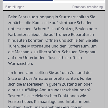
Hier erfahren Sie zudem, wann es ratsam ist,
Einstellungen
einen unabhängigen Gutachter hinzuzuziehen.
Datenschutzerklärung
Beim Fahrzeugrundgang in Stuttgart sollten Sie
zunächst die
auf sichtbare Schäden
Karosserie
untersuchen. Achten Sie auf Kratzer, Beulen oder
Farbunterschiede, die auf frühere Reparaturen
hindeuten könnten. Öffnen und schließen Sie alle
Türen, die Motorhaube und den Kofferraum, um
die Mechanik zu überprüfen. Schauen Sie genau
auf den Unterboden, Rost ist hier oft ein
Warnzeichen.
Im Innenraum sollten Sie auf den Zustand der
Sitze und des Armaturenbretts achten. Fühlen
sich die Materialien in gutem Zustand an oder
gibt es auffällige Abnutzungserscheinungen?
Testen Sie alle elektrischen Funktionen wie
Fensterheber, Klimaanlage und Infotainment-
System. Auch unangenehme Gerüche im