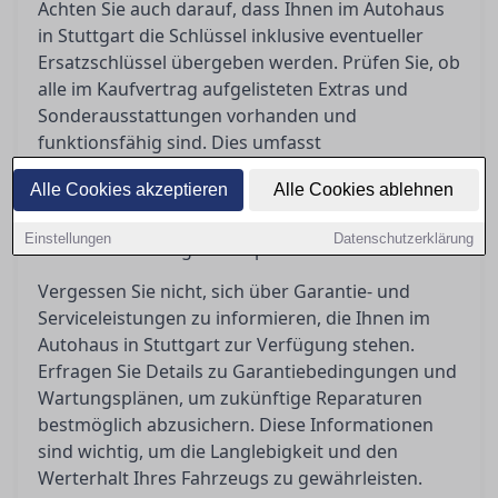
Achten Sie auch darauf, dass Ihnen im Autohaus
in Stuttgart die Schlüssel inklusive eventueller
Ersatzschlüssel übergeben werden. Prüfen Sie, ob
alle im Kaufvertrag aufgelisteten Extras und
Sonderausstattungen vorhanden und
funktionsfähig sind. Dies umfasst
Navigationssysteme, spezielle Felgen oder
Alle Cookies akzeptieren
Alle Cookies ablehnen
technische Zusatzpakete. So stellen Sie sicher,
dass der gekaufte Neuwagen Ihren Erwartungen
Einstellungen
Datenschutzerklärung
und Vereinbarungen entspricht.
Vergessen Sie nicht, sich über Garantie- und
Serviceleistungen zu informieren, die Ihnen im
Autohaus in Stuttgart zur Verfügung stehen.
Erfragen Sie Details zu Garantiebedingungen und
Wartungsplänen, um zukünftige Reparaturen
bestmöglich abzusichern. Diese Informationen
sind wichtig, um die Langlebigkeit und den
Werterhalt Ihres Fahrzeugs zu gewährleisten.