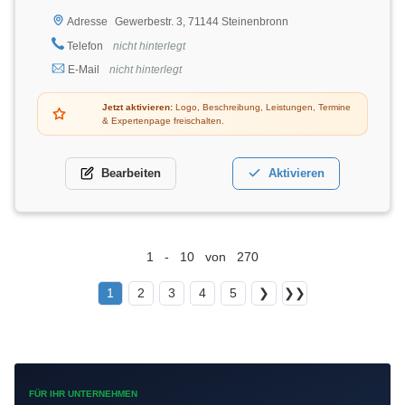
Gewerbestr. 3, 71144 Steinenbronn
Adresse
Telefon
nicht hinterlegt
E-Mail
nicht hinterlegt
Jetzt aktivieren:
Logo, Beschreibung, Leistungen, Termine
& Expertenpage freischalten.
Bearbeiten
Aktivieren
1 - 10 von 270
1
2
3
4
5
❯
❯❯
FÜR IHR UNTERNEHMEN