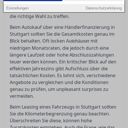
erfahren Sie hier. Bevor Sie unterschreiben,
Einstellungen
Datenschutzerklärung
sollten Sie genau wissen, worauf es ankommt, um
die richtige Wahl zu treffen.
Beim Autokauf über eine Händlerfinanzierung in
Stuttgart sollten Sie die Gesamtkosten genau im
Blick behalten. Oft locken
mit
Autohäuser
niedrigen Monatsraten, die jedoch durch eine
längere Laufzeit oder hohe Abschlusszahlungen
teuer werden können. Ein kritischer Blick auf den
effektiven Jahreszins gibt Aufschluss über die
tatsächlichen Kosten. Es lohnt sich, verschiedene
Angebote zu vergleichen und die Konditionen
genau zu prüfen, um unpleasant surprises zu
vermeiden.
Beim Leasing eines Fahrzeugs in Stuttgart sollten
Sie die Kilometerbegrenzung genau beachten.
Überschreiten Sie diese, können hohe
Zusatzkosten entstehen. Auch die Frage, wie das