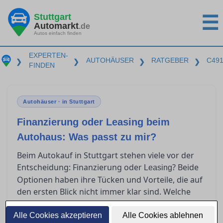
Stuttgart
☰
Automarkt
.de
Autos einfach finden
EXPERTEN-
AUTOHÄUSER
RATGEBER
C49
❯
❯
❯
❯
FINDEN
Autohäuser · in Stuttgart
Finanzierung oder Leasing beim
Autohaus: Was passt zu mir?
Beim Autokauf in Stuttgart stehen viele vor der
Entscheidung: Finanzierung oder
? Beide
Leasing
Optionen haben ihre Tücken und Vorteile, die auf
den ersten Blick nicht immer klar sind. Welche
Kosten wirklich auf Sie zukommen und welche
Lösung als Privatkunde am meisten Sinn macht,
Alle Cookies akzeptieren
Alle Cookies ablehnen