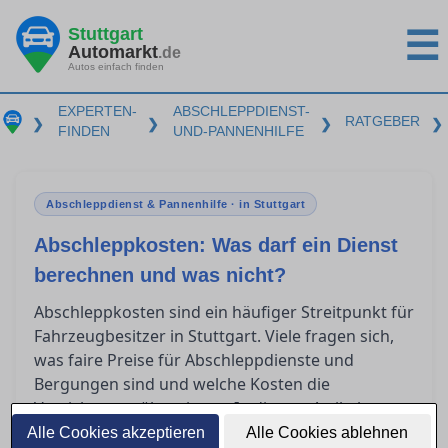
Stuttgart
☰
Automarkt
.de
Autos einfach finden
EXPERTEN-
ABSCHLEPPDIENST-
RATGEBER
❯
❯
❯
❯
FINDEN
UND-PANNENHILFE
Abschleppdienst & Pannenhilfe · in Stuttgart
Abschleppkosten: Was darf ein Dienst
berechnen und was nicht?
Abschleppkosten sind ein häufiger Streitpunkt für
Fahrzeugbesitzer in Stuttgart. Viele fragen sich,
was faire Preise für Abschleppdienste und
Bergungen sind und welche Kosten die
Versicherung übernimmt. In diesem Artikel
erfahren Sie, wie Sie überhöhte Rechnungen
Alle Cookies akzeptieren
Alle Cookies ablehnen