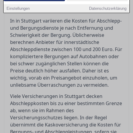
erkennen und welche Schritte Sie unternehmen
Einstellungen
können, um sich dagegen zu wehren.
Datenschutzerklärung
In in Stuttgart variieren die Kosten für Abschlepp-
und Bergungsdienste je nach Entfernung und
Schwierigkeit der Bergung. Üblicherweise
berechnen Anbieter für innerstädtische
Abschleppdienste zwischen 100 und 200 Euro. Für
kompliziertere Bergungen auf Autobahnen oder
bei schwer zugänglichen Stellen können die
Preise deutlich höher ausfallen. Daher ist es
wichtig, vorab ein Preisangebot einzuholen, um
unliebsame Überraschungen zu vermeiden.
Viele Versicherungen in Stuttgart decken
Abschleppkosten bis zu einer bestimmten Grenze
ab, wenn sie im Rahmen des
Versicherungsschutzes liegen. In der Regel
übernimmt die Kaskoversicherung die Kosten für
Bergungs- und Abschleppleistungen, sofern sie