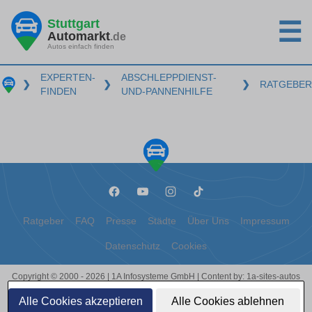
Stuttgart
☰
Automarkt
.de
Autos einfach finden
EXPERTEN-
ABSCHLEPPDIENST-
❯
❯
❯
RATGEBER
FINDEN
UND-PANNENHILFE
Ratgeber
FAQ
Presse
Städte
Über Uns
Impressum
Datenschutz
Cookies
Copyright © 2000 - 2026 | 1A Infosysteme GmbH | Content by: 1a-sites-autos
07.08.2026
Alle Cookies akzeptieren
Alle Cookies ablehnen