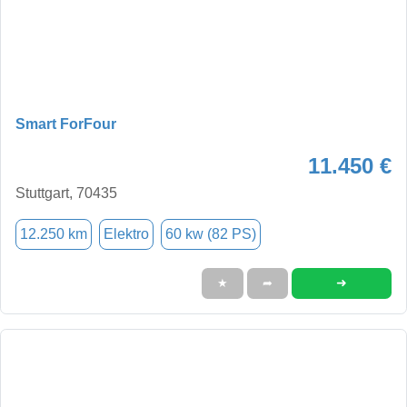
Smart ForFour
11.450 €
Stuttgart, 70435
12.250 km
Elektro
60 kw (82 PS)
➜
★
➦