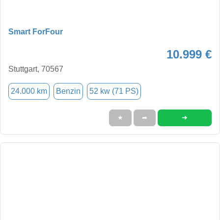
Smart ForFour
10.999 €
Stuttgart, 70567
24.000 km
Benzin
52 kw (71 PS)
➜
★
➦