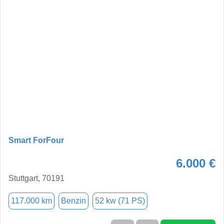
Smart ForFour
6.000 €
Stuttgart, 70191
117.000 km
Benzin
52 kw (71 PS)