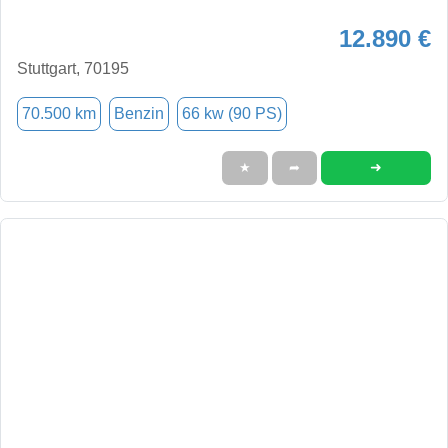
12.890 €
Stuttgart, 70195
70.500 km
Benzin
66 kw (90 PS)
➜
★
➦