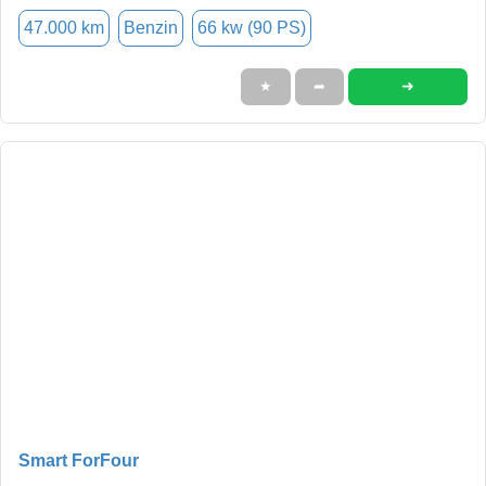
47.000 km
Benzin
66 kw (90 PS)
➜
★
➦
Smart ForFour