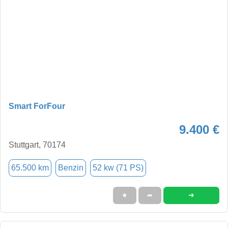
Smart ForFour
9.400 €
Stuttgart, 70174
65.500 km
Benzin
52 kw (71 PS)
➜
★
➦