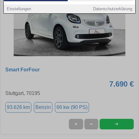
Einstellungen
Datenschutzerklärung
Smart ForFour
7.690 €
Stuttgart, 70195
93.626 km
Benzin
66 kw (90 PS)
➜
★
➦