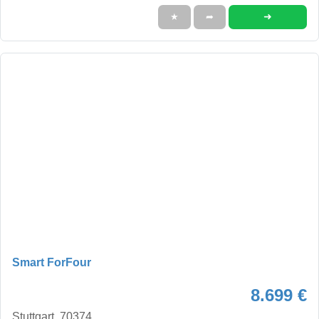
➜
★
➦
Smart ForFour
8.699 €
Stuttgart, 70374