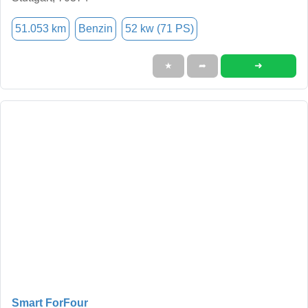
51.053 km
Benzin
52 kw (71 PS)
➜
★
➦
Smart ForFour