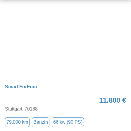
Smart ForFour
11.800 €
Stuttgart, 70188
79.000 km
Benzin
66 kw (90 PS)