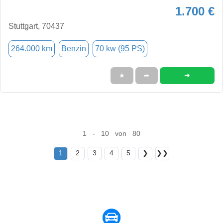
1.700 €
Stuttgart, 70437
264.000 km
Benzin
70 kw (95 PS)
➜
★
➦
1 - 10 von 80
1
2
3
4
5
❯
❯❯