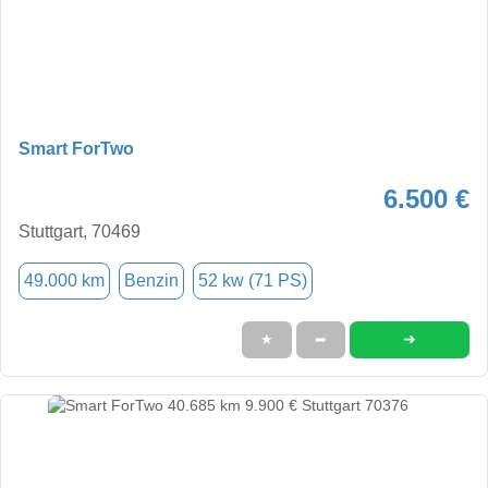
Smart ForTwo
6.500 €
Stuttgart, 70469
49.000 km
Benzin
52 kw (71 PS)
➜
★
➦