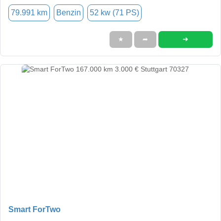
79.991 km
Benzin
52 kw (71 PS)
➜
★
➦
Smart ForTwo