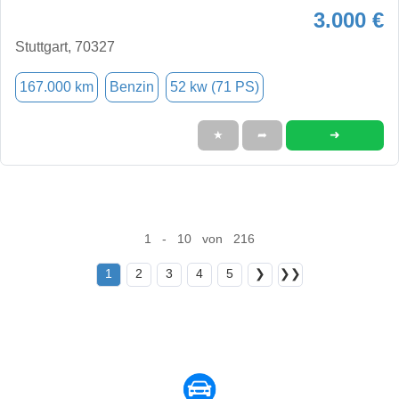
3.000 €
Stuttgart, 70327
167.000 km
Benzin
52 kw (71 PS)
➜
★
➦
1 - 10 von 216
1
2
3
4
5
❯
❯❯