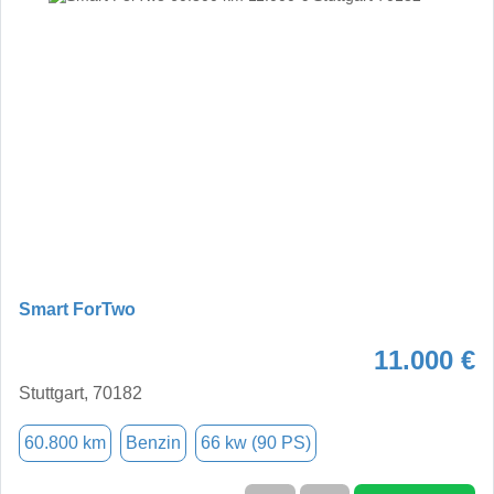
Smart ForTwo
11.000 €
Stuttgart, 70182
60.800 km
Benzin
66 kw (90 PS)