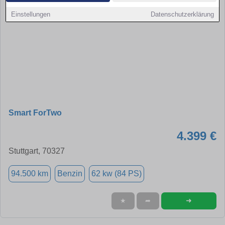
Einstellungen
Datenschutzerklärung
Smart ForTwo
4.399 €
Stuttgart, 70327
94.500 km
Benzin
62 kw (84 PS)
➜
★
➦