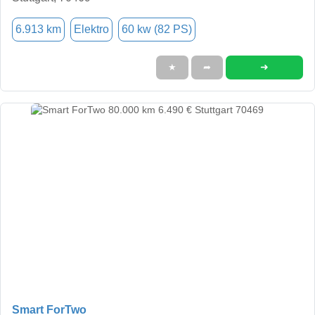
6.913 km
Elektro
60 kw (82 PS)
➜
★
➦
Smart ForTwo