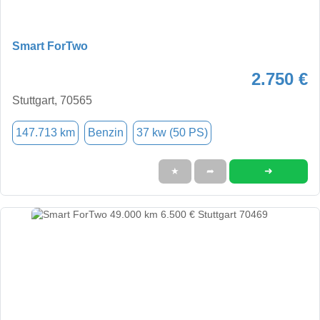
Smart ForTwo
2.750 €
Stuttgart, 70565
147.713 km
Benzin
37 kw (50 PS)
➜
★
➦