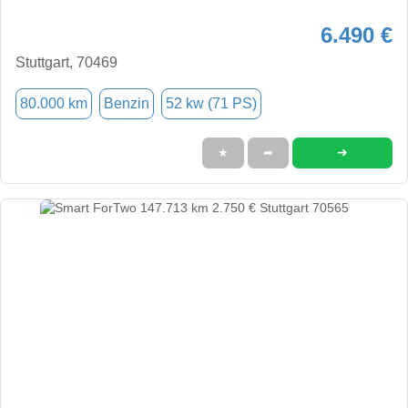
6.490 €
Stuttgart, 70469
80.000 km
Benzin
52 kw (71 PS)
➜
★
➦