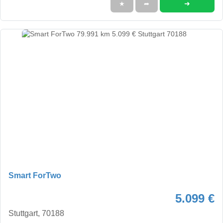
➜
★
➦
Smart ForTwo
5.099 €
Stuttgart, 70188