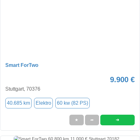
Smart ForTwo
9.900 €
Stuttgart, 70376
40.685 km
Elektro
60 kw (82 PS)
➜
★
➦