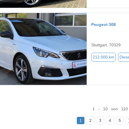
Peugeot 308
Stuttgart, 70329
212.000 km
Diese
1 - 10 von 110
1
2
3
4
5