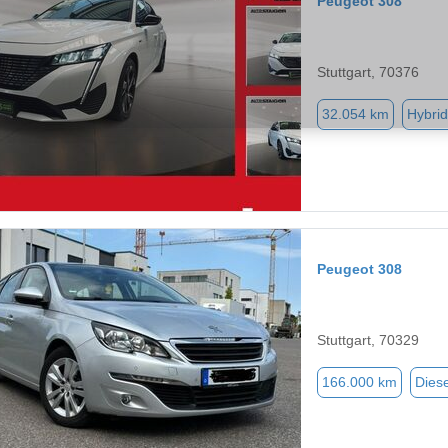
Peugeot 308
Stuttgart, 70376
32.054 km
Hybrid
Peugeot 308
Stuttgart, 70329
166.000 km
Diese