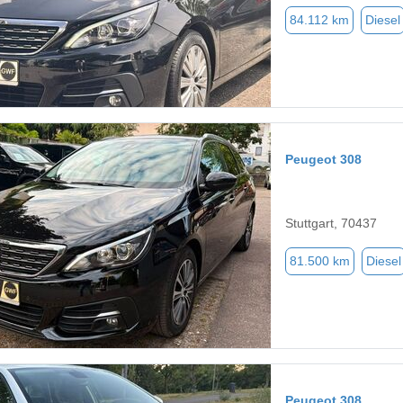
84.112 km
Diesel
Peugeot 308
Stuttgart, 70437
81.500 km
Diesel
Peugeot 308