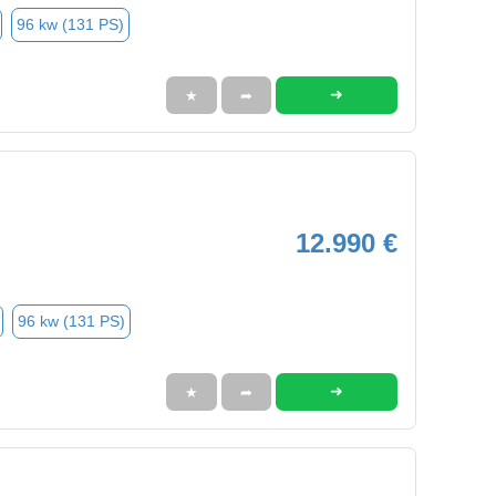
96 kw (131 PS)
➜
★
➦
12.990 €
96 kw (131 PS)
➜
★
➦