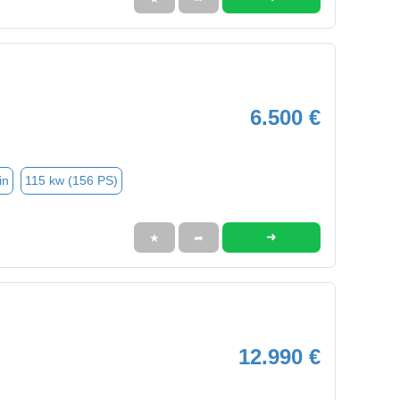
6.500 €
in
115 kw (156 PS)
➜
★
➦
12.990 €