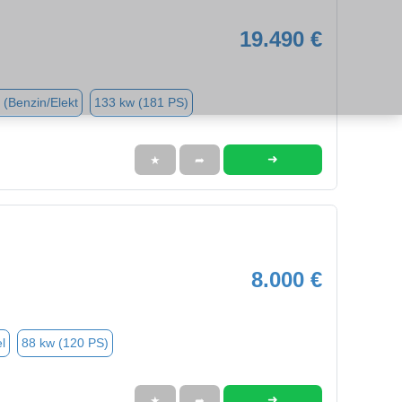
19.490 €
 (Benzin/Elekt
133 kw (181 PS)
➜
★
➦
8.000 €
l
88 kw (120 PS)
➜
★
➦