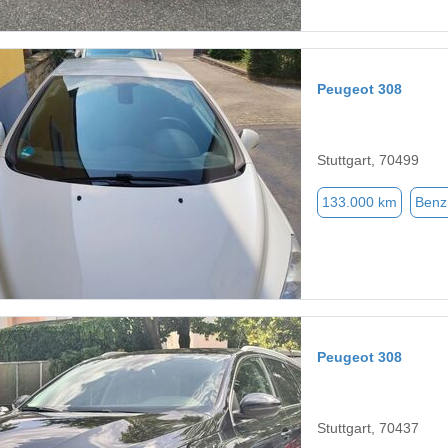
Peugeot 308
Stuttgart, 70499
133.000 km
Benz
Peugeot 308
Stuttgart, 70437