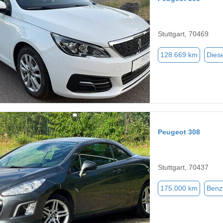
Stuttgart, 70469
128.669 km
Diese
Peugeot 308
Stuttgart, 70437
175.000 km
Benz