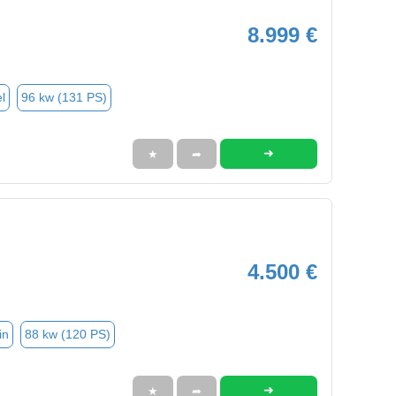
8.999 €
l
96 kw (131 PS)
➜
★
➦
4.500 €
in
88 kw (120 PS)
➜
★
➦