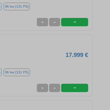
n
96 kw (131 PS)
➜
★
➦
17.999 €
n
96 kw (131 PS)
➜
★
➦