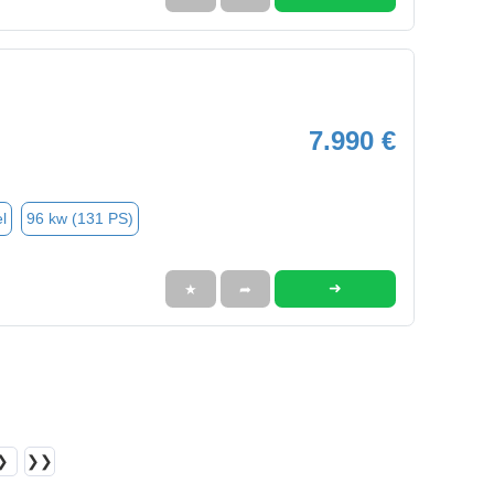
7.990 €
l
96 kw (131 PS)
➜
★
➦
❯
❯❯