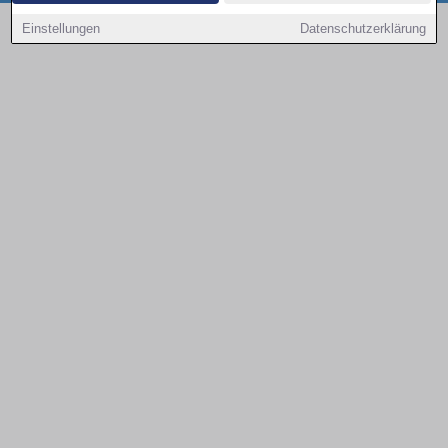
Copyright © 2000 - 2026 | 1A Infosysteme GmbH | Content by: 1a-sites-autos
Einstellungen
Datenschutzerklärung
09.08.2026