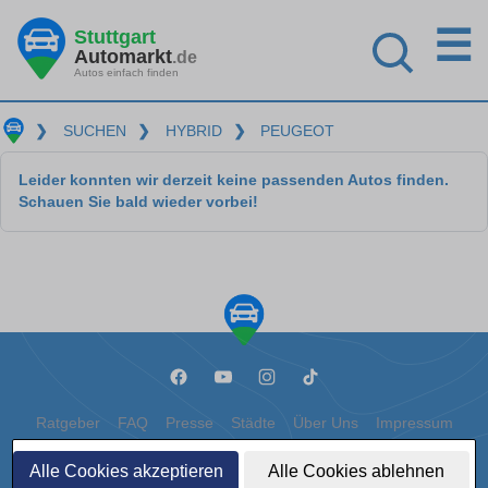
☰
Stuttgart
Automarkt
.de
Autos einfach finden
❯
SUCHEN
❯
HYBRID
❯
PEUGEOT
Leider konnten wir derzeit keine passenden Autos finden.
Schauen Sie bald wieder vorbei!
Ratgeber
FAQ
Presse
Städte
Über Uns
Impressum
Datenschutz
Cookies
Alle Cookies akzeptieren
Alle Cookies ablehnen