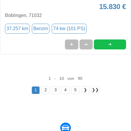
15.830 €
Böblingen, 71032
37.257 km
Benzin
74 kw (101 PS)
➜
★
➦
1 - 10 von 90
1
2
3
4
5
❯
❯❯