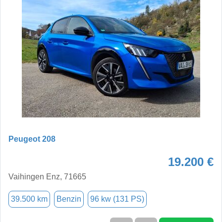
Peugeot 208
19.200 €
Vaihingen Enz, 71665
39.500 km
Benzin
96 kw (131 PS)