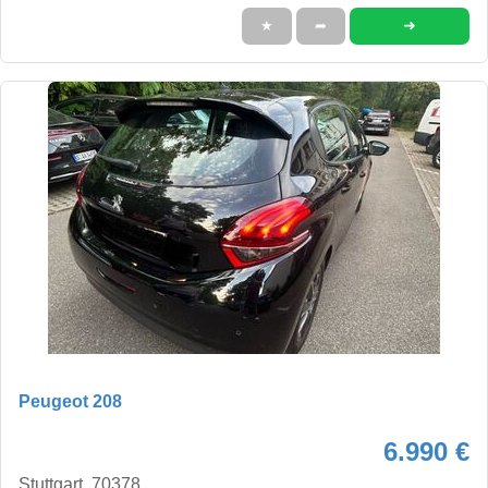
➜
★
➦
Peugeot 208
6.990 €
Stuttgart, 70378