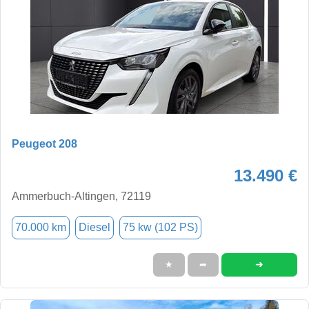
Peugeot 208
13.490 €
Ammerbuch-Altingen, 72119
70.000 km
Diesel
75 kw (102 PS)
➜
★
➦