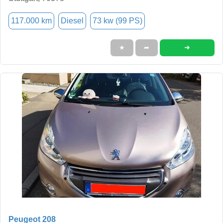
117.000 km
Diesel
73 kw (99 PS)
➜
★
➦
Peugeot 208