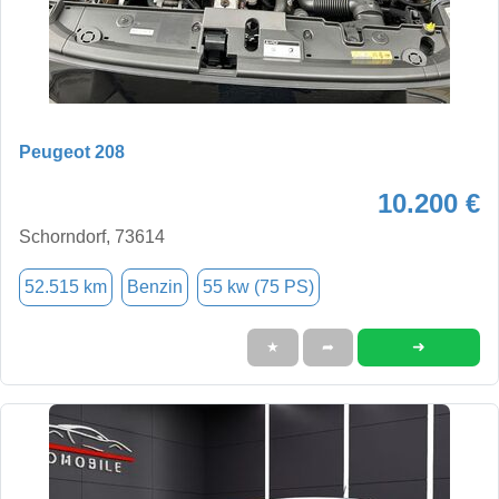
Peugeot 208
10.200 €
Schorndorf, 73614
52.515 km
Benzin
55 kw (75 PS)
➜
★
➦