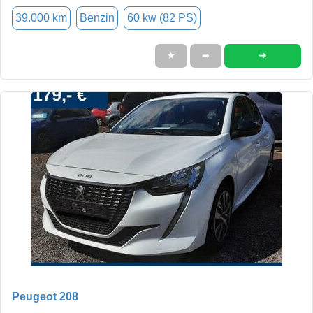
39.000 km
Benzin
60 kw (82 PS)
➜
★
➦
Peugeot 208