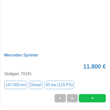
Mercedes Sprinter
11.800 €
Stuttgart, 70191
167.000 km
Diesel
95 kw (129 PS)
➜
★
➦