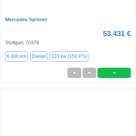
Mercedes Sprinter
53.431 €
Stuttgart, 70376
6.000 km
Diesel
110 kw (150 PS)
➜
★
➦