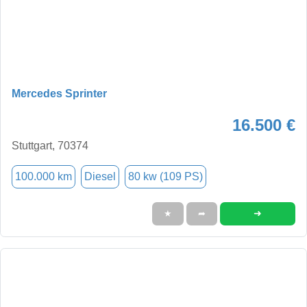
Mercedes Sprinter
16.500 €
Stuttgart, 70374
100.000 km
Diesel
80 kw (109 PS)
➜
★
➦