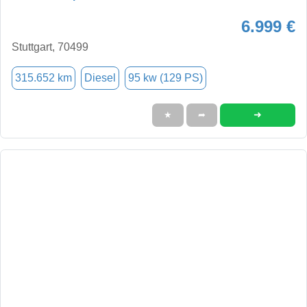
6.999 €
Stuttgart, 70499
315.652 km
Diesel
95 kw (129 PS)
➜
★
➦