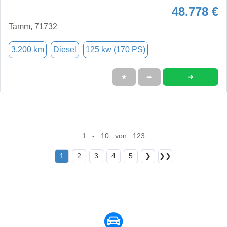
48.778 €
Tamm, 71732
3.200 km
Diesel
125 kw (170 PS)
➜
★
➦
1 - 10 von 123
1
2
3
4
5
❯
❯❯