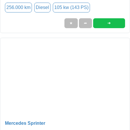
256.000 km
Diesel
105 kw (143 PS)
➜
★
➦
Mercedes Sprinter