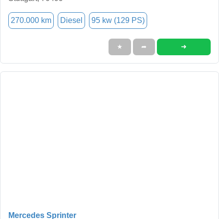
270.000 km
Diesel
95 kw (129 PS)
➜
★
➦
Mercedes Sprinter