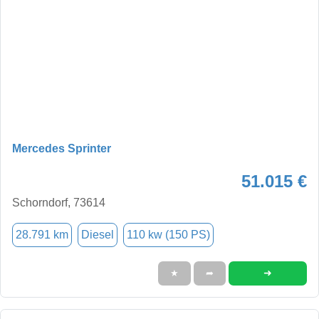
Mercedes Sprinter
51.015 €
Schorndorf, 73614
28.791 km
Diesel
110 kw (150 PS)
➜
★
➦