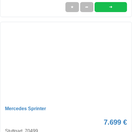
➜
★
➦
Mercedes Sprinter
7.699 €
Stuttgart, 70499