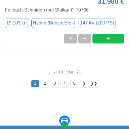
31.980 €
Fellbach-Schmiden (bei Stuttgart), 70736
19.103 km
Hybrid (Benzin/Elekt
147 kw (200 PS)
➜
★
➦
1 - 10 von 71
1
2
3
4
5
❯
❯❯