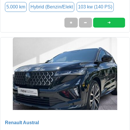
5.000 km
Hybrid (Benzin/Elekt
103 kw (140 PS)
➜
★
➦
Renault Austral