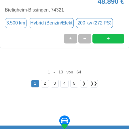
48.890 €
Bietigheim-Bissingen, 74321
3.500 km
Hybrid (Benzin/Elekt
200 kw (272 PS)
➜
★
➦
1 - 10 von 64
1
2
3
4
5
❯
❯❯