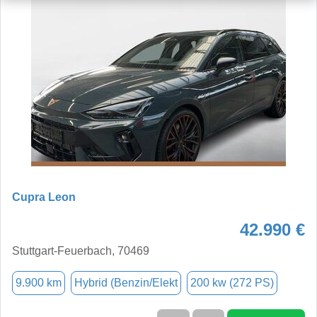
Cupra Leon
42.990 €
Stuttgart-Feuerbach, 70469
9.900 km
Hybrid (Benzin/Elekt
200 kw (272 PS)