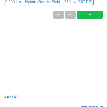
9.999 km
Hybrid (Benzin/Elekt
270 kw (367 PS)
➜
★
➦
Audi A3