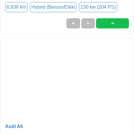
6.938 km
Hybrid (Benzin/Elekt
150 kw (204 PS)
➜
★
➦
Audi A6