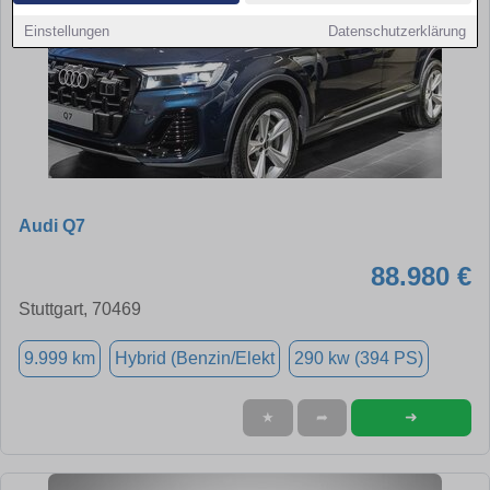
Einstellungen
Datenschutzerklärung
Audi Q7
88.980 €
Stuttgart, 70469
9.999 km
Hybrid (Benzin/Elekt
290 kw (394 PS)
➜
★
➦