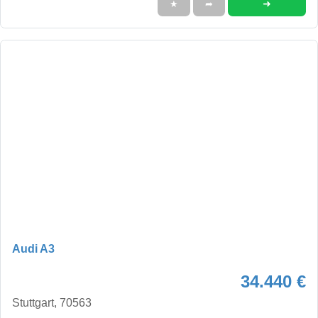
➜
★
➦
Audi A3
34.440 €
Stuttgart, 70563