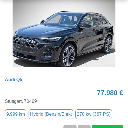
Audi Q5
77.980 €
Stuttgart, 70469
9.999 km
Hybrid (Benzin/Elekt
270 kw (367 PS)