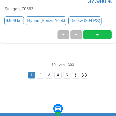
37.980 €
Stuttgart, 70563
9.999 km
Hybrid (Benzin/Elekt
150 kw (204 PS)
➜
★
➦
1 - 10 von 303
1
2
3
4
5
❯
❯❯