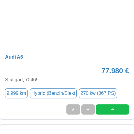
Audi A6
77.980 €
Stuttgart, 70469
9.999 km
Hybrid (Benzin/Elekt
270 kw (367 PS)
➜
★
➦