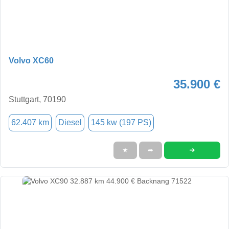
Volvo XC60
35.900 €
Stuttgart, 70190
62.407 km
Diesel
145 kw (197 PS)
➜
★
➦