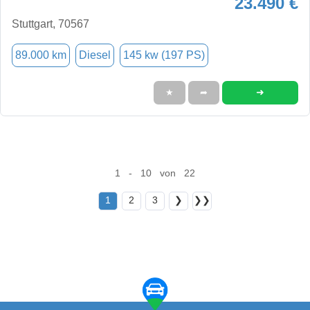
23.490 €
Stuttgart, 70567
89.000 km
Diesel
145 kw (197 PS)
➜
★
➦
1 - 10 von 22
1
2
3
❯
❯❯