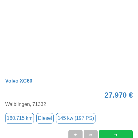
Volvo XC60
27.970 €
Waiblingen, 71332
160.715 km
Diesel
145 kw (197 PS)
➜
★
➦