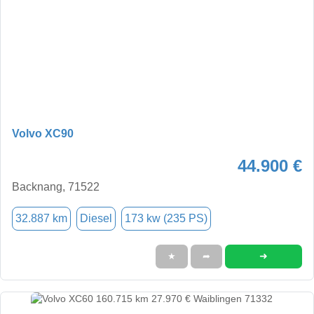
Volvo XC90
44.900 €
Backnang, 71522
32.887 km
Diesel
173 kw (235 PS)
➜
★
➦