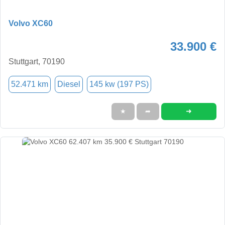
Volvo XC60
33.900 €
Stuttgart, 70190
52.471 km
Diesel
145 kw (197 PS)
➜
★
➦