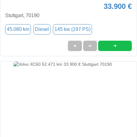
33.900 €
Stuttgart, 70190
45.080 km
Diesel
145 kw (197 PS)
➜
★
➦