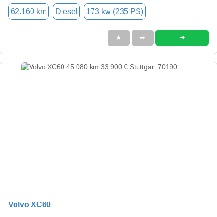
62.160 km
Diesel
173 kw (235 PS)
➜
★
➦
Volvo XC60