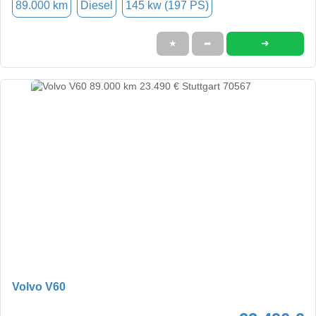
89.000 km
Diesel
145 kw (197 PS)
➜
★
➦
Volvo V60